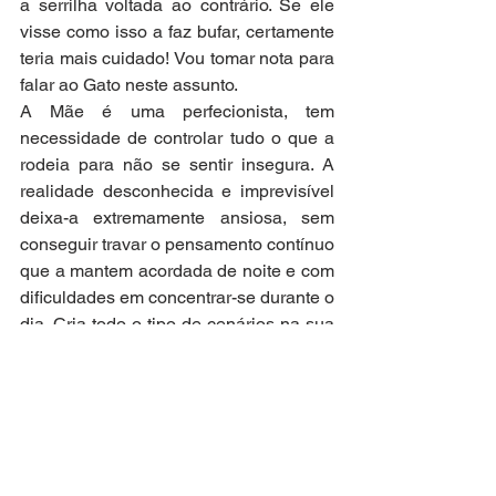
a serrilha voltada ao contrário. Se ele 
visse como isso a faz bufar, certamente 
teria mais cuidado! Vou tomar nota para 
falar ao Gato neste assunto.
A Mãe é uma perfecionista, tem 
necessidade de controlar tudo o que a 
rodeia para não se sentir insegura. A 
realidade desconhecida e imprevisível 
deixa-a extremamente ansiosa, sem 
conseguir travar o pensamento contínuo 
que a mantem acordada de noite e com 
dificuldades em concentrar-se durante o 
dia. Cria todo o tipo de cenários na sua 
cabeça e preocupa-se com todas as 
hipóteses que muitas vezes nem 
chegam a acontecer. Para se impedir de 
pensar demasiado, precisa de encontrar 
constantemente coisas que lhe ocupem 
os tempos livres.