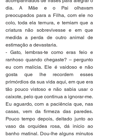
acompanhados de frases para alegrar o 
dia. A Mãe e o Pai olhavam 
preocupados para a Filha, com ele no 
colo, toda ela ternura, e temiam que a 
criatura não sobrevivesse e em que 
medida a perda de outro animal de 
estimação a devastaria.
- Gato, lembras-te como eras feio e 
ranhoso quando chegaste? – pergunto 
eu com malícia. Ele é vaidoso e não 
gosta que lhe recordem esses 
primórdios da sua vida aqui, em que era
tão pouco vistoso e não sabia usar o 
caixote, pelo que continua a ignorar-me.
Eu aguardo, com a paciência que, nas 
casas, vem da firmeza das paredes. 
Pouco tempo depois, deitado junto ao 
vaso da orquídea rosa, dá início ao 
banho matinal. Dou-lhe alguns minutos 