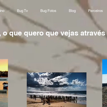
ino
Bug Tv
Bug Fotos
Blog
Parceiros