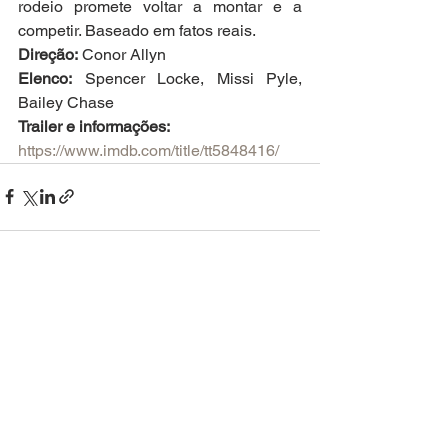
rodeio promete voltar a montar e a 
competir. Baseado em fatos reais.
Direção:
 Conor Allyn
Elenco:
 Spencer Locke, Missi Pyle, 
Bailey Chase
Trailer e informações:
https://www.imdb.com/title/tt5848416/
Ver tudo
Posts recentes