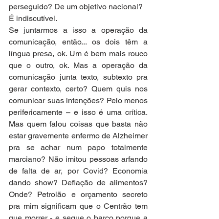
perseguido? De um objetivo nacional?
É indiscutível. 
Se juntarmos a isso a operação da 
comunicação, então... os dois têm a 
língua presa, ok. Um é bem mais rouco 
que o outro, ok. Mas a operação da 
comunicação junta texto, subtexto pra 
gerar contexto, certo? Quem quis nos 
comunicar suas intenções? Pelo menos 
perifericamente – e isso é uma crítica. 
Mas quem falou coisas que basta não 
estar gravemente enfermo de Alzheimer 
pra se achar num papo totalmente 
marciano? Não imitou pessoas arfando 
de falta de ar, por Covid? Economia 
dando show? Deflação de alimentos? 
Onde? Petrolão e orçamento secreto 
pra mim significam que o Centrão tem 
que morrer - e segue o barco porque a 