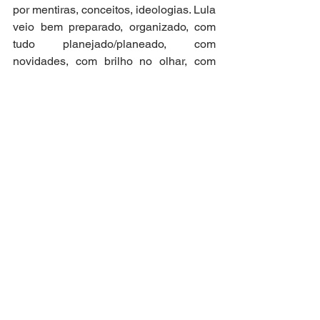
por mentiras, conceitos, ideologias. Lula 
veio bem preparado, organizado, com 
tudo planejado/planeado, com 
novidades, com brilho no olhar, com 
olho no olho no povo, com 
tranquilidade. Estimula as pessoas a 
sonharem o Brasil que desejam. 
Apresenta uma postura de quem quer 
fazer, de quem deseja corrigir o 
passado. Bolsonaro veio com as 
mesmas tristes posturas, as mesmas 
acusações, aquela forma de falar de 
quem não estudou a matéria e diz 
sempre as mesmas frases. Parecia um 
sinaleiro no cruzamento, 
cumprimentando os transeuntes: “- Ó 
Senhor Lula...” Fala sempre as mesmas 
coisas, é um cansaço de vazio. Ou diz 
uma coisa que por acaso é o contrário 