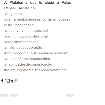
A Plataforma que te ajuda a Falar, 
Pensar, Ser Melhor.
#buglatino
#treinamentosdedesenvolvimentopesso
al
#autoconfiança
#desenvolvimentopessoal
#comunicaçãoprofissional
#crescimentopessoal
#históriasdesuperação
#motivaçãodiária
#comunicaçãoeficaz
#autoconfiançaeautoestima
#habilidadesdecomunicação
#falaréimportante
#pensaresermelhor