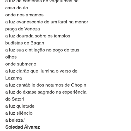
a luz de centenas de vagalumes na 
casa do rio
onde nos amamos
a luz evanescente de um farol na menor
praça de Veneza
a luz dourada sobre os templos 
budistas de Bagan
a luz sua cintilação no poço de teus 
olhos
onde submerjo
a luz clarão que ilumina o verso de 
Lezama
a luz cantábile dos noturnos de Chopin
a luz do êxtase sagrado na experiência 
do Satori
a luz quietude
a luz silêncio
a beleza.”
Soledad Álvarez