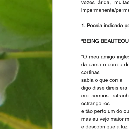
vezes árida, muitas
impermanente/perman
1. Poesia indicada p
“BEING BEAUTEOU
“O meu amigo inglês
da cama e correu de
cortinas
sabia o que corria
digo disse direis er
era sermos estranh
estrangeiros
e tão perto um do o
mas eu vejo maior m
e descobri que a luz 