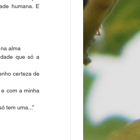
ade humana. E 
 na alma
idade que só a 
nho certeza de 
 e com a minha 
ó tem uma...”