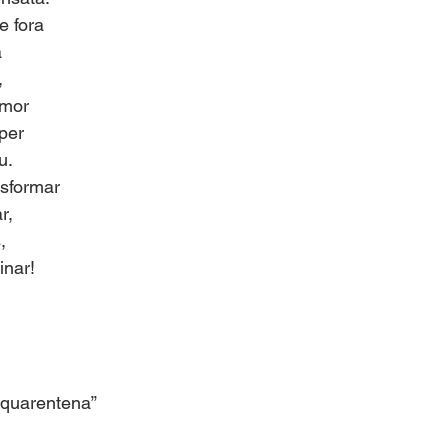
e fora
a
,
Amor
per
u.
sformar
r,
,
inar!
 quarentena”