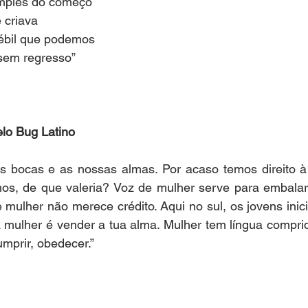
imples do começo
e criava
lébil que podemos
sem regresso”
elo Bug Latino
 bocas e as nossas almas. Por acaso temos direito à 
os, de que valeria? Voz de mulher serve para embalar 
e mulher não merece crédito. Aqui no sul, os jovens ini
a mulher é vender a tua alma. Mulher tem língua comprid
umprir, obedecer.”