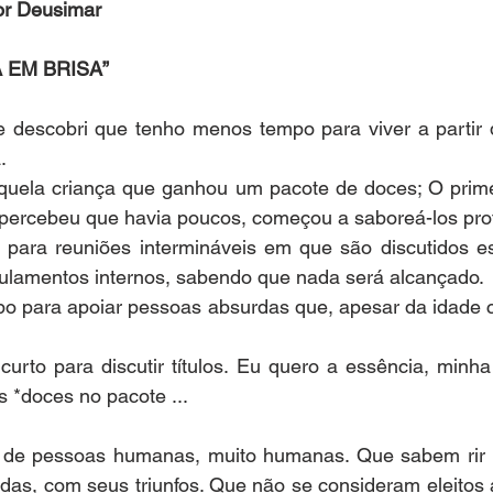
por Deusimar
 EM BRISA”
 descobri que tenho menos tempo para viver a partir d
.
quela criança que ganhou um pacote de doces; O prim
percebeu que havia poucos, começou a saboreá-los pr
ara reuniões intermináveis ​​em que são discutidos est
ulamentos internos, sabendo que nada será alcançado.
o para apoiar pessoas absurdas que, apesar da idade cr
urto para discutir títulos. Eu quero a essência, minha
s *doces no pacote ...
 de pessoas humanas, muito humanas. Que sabem rir d
das, com seus triunfos. Que não se consideram eleitos 