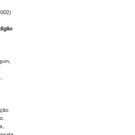
2002)
digão
gum,
..
ação
o.
a,
ensata.