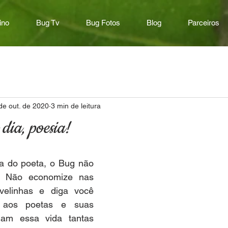
ino
Bug Tv
Bug Fotos
Blog
Parceiros
de out. de 2020
3 min de leitura
dia, poesia!
a do poeta, o Bug não 
. Não economize nas 
 velinhas e diga você 
aos poetas e suas 
am essa vida tantas 