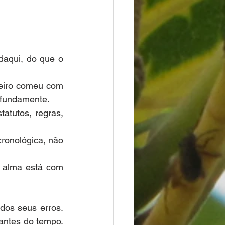
aqui, do que o 
eiro comeu com 
ofundamente.
atutos, regras, 
onológica, não 
 alma está com 
os seus erros. 
antes do tempo. 