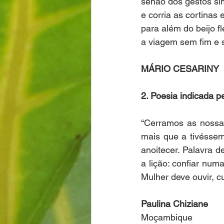
senão dos gestos s
e corria as cortinas 
para além do beijo f
a viagem sem fim e 
MÁRIO CESARINY
2. Poesia indicada p
“Cerramos as nossas
mais que a tivéssem
anoitecer. Palavra d
a lição: confiar num
Mulher deve ouvir, c
Paulina Chiziane
Moçambique