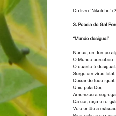
Do livro “Niketche” (
3. Poesia de Gal Per
“Mundo desigual”
Nunca, em tempo al
O Mundo percebeu
O quanto é desigual.
Surge um vírus letal,
Deixando tudo igual.
Uniu pela Dor,
Amenizou a segreg
Da cor, raça e religiã
Veio então a máscar
Para calar a voz ins