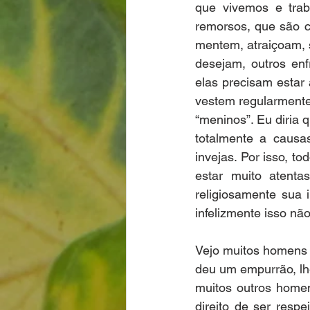
que vivemos e trab
remorsos, que são ca
mentem, atraiçoam, 
desejam, outros enf
elas precisam estar 
vestem regularmente
“meninos”. Eu diria 
totalmente a causas
invejas. Por isso, t
estar muito atenta
religiosamente sua 
infelizmente isso nã
Vejo muitos homens 
deu um empurrão, lhe
muitos outros home
direito de ser respe