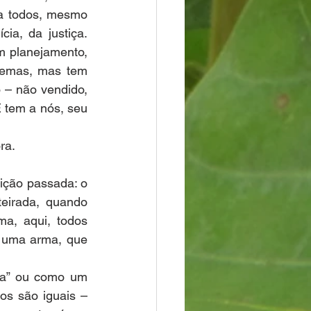
a todos, mesmo 
a, da justiça. 
 planejamento, 
lemas, mas tem 
– não vendido, 
 tem a nós, seu 
ra.
ção passada: o 
eirada, quando 
a, aqui, todos 
 uma arma, que 
a” ou como um 
s são iguais – 