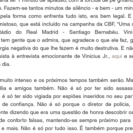
je. Fazem-se tantos minutos de silêncio - e bem - um min
pela forma como enfrenta tudo isto, era bem legal. E j
mistoso, que está incluído na campanha da CBF, “Uma s
stádio do Real Madrid - Santiago Bernabéu. Vini 
tem gente que o admira, que agradece o que ele faz, ge
rgia negativa do que lhe fazem é muito destrutiva. E nã
sta à entrevista emocionante de Vinicius Jr., 
aqui
 e s
 dia.
muito intenso e os próximos tempos também serão. Marie
mília e amigos também. Não é só por ter sido assass
o é só ter sido vigiada por espiões inseridos no seu part
de confiança. Não é só porque o diretor de polícia, 
te dizendo que era uma questão de honra descobrir os
de conforto falsas, mantendo-se sempre próximo para e
 e mais. Não é só por tudo isso. É também porque prec