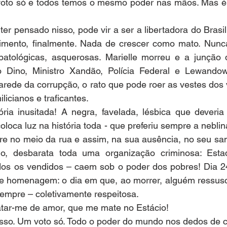
voto só e todos temos o mesmo poder nas mãos. Mas é 
ter pensado nisso, pode vir a ser a libertadora do Brasil
imento, finalmente. Nada de crescer como mato. Nunca
patológicas, asquerosas. Marielle morreu e a junção 
io Dino, Ministro Xandão, Polícia Federal e Lewando
arede da corrupção, o rato que pode roer as vestes dos v
ilicianos e traficantes.
tória inusitada! A negra, favelada, lésbica que deveria 
oloca luz na história toda - que preferiu sempre a nebli
rre no meio da rua e assim, na sua ausência, no seu sa
o, desbarata toda uma organização criminosa: Estado,
dos os vendidos – caem sob o poder dos pobres! Dia 24
de homenagem: o dia em que, ao morrer, alguém ressusci
 sempre – coletivamente respeitosa.
tar-me de amor, que me mate no Estácio!
sso. Um voto só. Todo o poder do mundo nos dedos de 