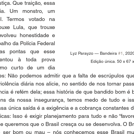
tiça. Que traição, essa 
ia. Um monstro, um 
el. Termos votado na 
ouxe Lula, que trouxe 
evolveu honestidade e 
alho da Polícia Federal 
as pontas que esse 
Lyz Parayzo — Bandeira 
#1
, 2020
entou à toda prova 
Edição única. 50 x 67
mo curto de um dia 
ões: Não podemos admitir que a falta de escrúpulos que
olência diária nos alicie, no sentido de nos tornar passi
ncia é refém dela; essa história de que bandido bom é 
éns da nossa insegurança, temos medo de tudo e iss
sa única saída é a exigência e a cobrança constantes d
ticas: Isso é exigir planejamento para tudo e não “favore
e queremos que o Brasil cresça ou se desenvolva. O Bra
e ser bom ou mau – nós conhecemos esse Brasil mui