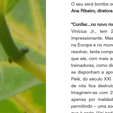
O seu será bomba o
Ana Ribeiro, diretor
“Confiar...no novo 
Vinicius Jr., tem
impressionante. Mas
na Europa e no mundo
resolver, tenta comp
que ele, com mais an
treinadores, como d
se disponham a apre
Pelé, do século XXI
de nós fica destruí
Imaginem-se com 23 
apenas por maldad
permitindo – uma soc
que é certo. Vini po