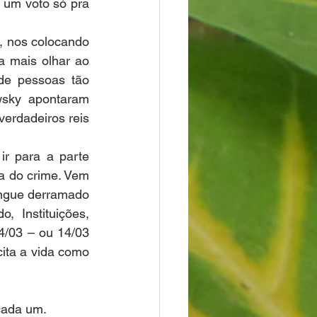
um voto só pra 
, nos colocando 
 mais olhar ao 
de pessoas tão 
wsky apontaram 
erdadeiros reis 
ir para a parte 
na do crime. Vem 
ngue derramado 
 Instituições, 
/03 – ou 14/03 
ta a vida como 
cada um.