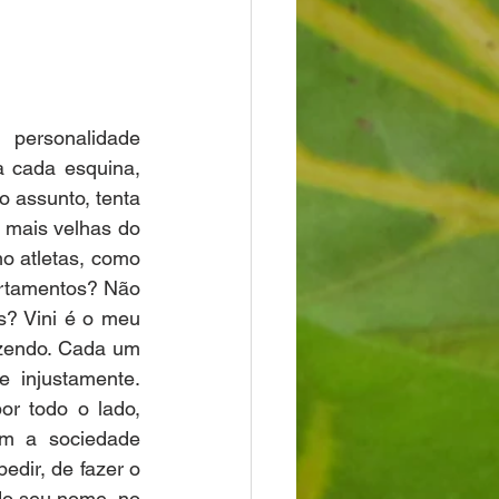
personalidade 
 cada esquina, 
 assunto, tenta 
 mais velhas do 
o atletas, como 
rtamentos? Não 
s? Vini é o meu 
zendo. Cada um 
 injustamente. 
r todo o lado, 
m a sociedade 
dir, de fazer o 
do seu nome, no 