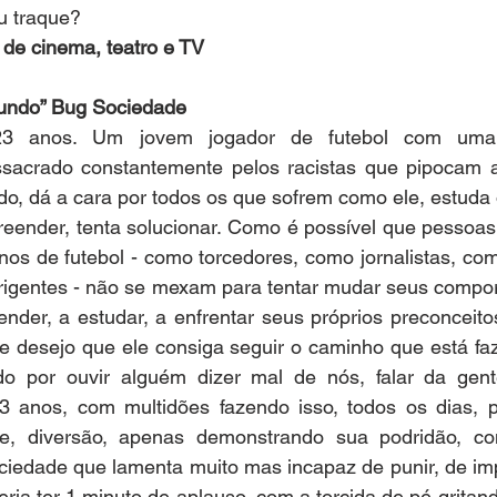
u traque?
a de cinema, teatro e TV
mundo” Bug Sociedade
 23 anos. Um jovem jogador de futebol com uma 
sacrado constantemente pelos racistas que pipocam a
, dá a cara por todos os que sofrem como ele, estuda o
reender, tenta solucionar. Como é possível que pessoas
os de futebol - como torcedores, como jornalistas, com
irigentes - não se mexam para tentar mudar seus compo
nder, a estudar, a enfrentar seus próprios preconceito
 e desejo que ele consiga seguir o caminho que está fa
do por ouvir alguém dizer mal de nós, falar da gente
anos, com multidões fazendo isso, todos os dias, po
e, diversão, apenas demonstrando sua podridão, co
iedade que lamenta muito mas incapaz de punir, de impe
deria ter 1 minuto de aplauso, com a torcida de pé gritan