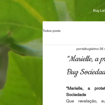
Bug Lat
Todos posts
portalbuglatino
26 
“Marielle, a 
Bug Socieda
“Marielle, a prote
Sociedade
Que revelação, su