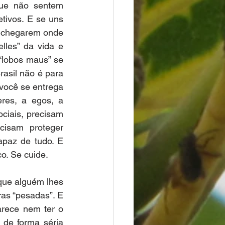
ue não sentem 
tivos. E se uns 
a chegarem onde 
les” da vida e 
“lobos maus” se 
sil não é para 
você se entrega 
res, a egos, a 
ciais, precisam 
isam proteger 
apaz de tudo. E 
o. Se cuide.
que alguém lhes 
as “pesadas”. E 
rece nem ter o 
 de forma séria 