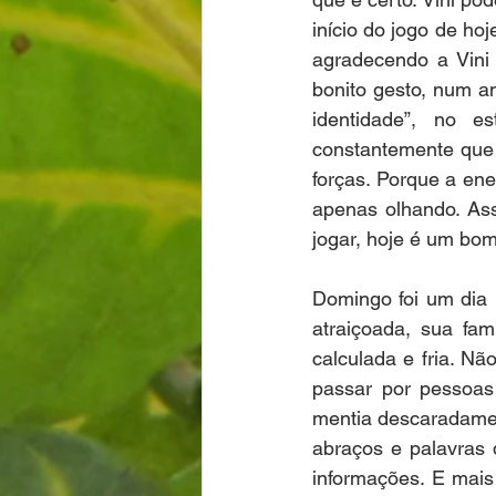
início do jogo de ho
agradecendo a Vini 
bonito gesto, num a
identidade”, no e
constantemente que 
forças. Porque a ene
apenas olhando. Assi
jogar, hoje é um bom
Domingo foi um dia 
atraiçoada, sua fa
calculada e fria. Nã
passar por pessoas 
mentia descaradamen
abraços e palavras 
informações. E mais