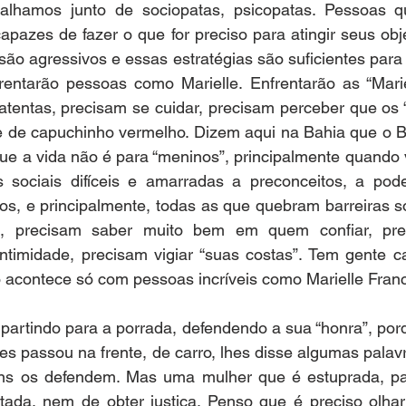
alhamos junto de sociopatas, psicopatas. Pessoas q
pazes de fazer o que for preciso para atingir seus obje
são agressivos e essas estratégias são suficientes par
rentarão pessoas como Marielle. Enfrentarão as “Mariel
atentas, precisam se cuidar, precisam perceber que os 
 de capuchinho vermelho. Dizem aqui na Bahia que o Bra
que a vida não é para “meninos”, principalmente quando 
 sociais difíceis e amarradas a preconceitos, a pode
odos, e principalmente, todas as que quebram barreiras so
s, precisam saber muito bem em quem confiar, prec
intimidade, precisam vigiar “suas costas”. Tem gente c
o acontece só com pessoas incríveis como Marielle Franc
partindo para a porrada, defendendo a sua “honra”, por
s passou na frente, de carro, lhes disse algumas palavr
ns os defendem. Mas uma mulher que é estuprada, pa
itada, nem de obter justiça. Penso que é preciso olhar