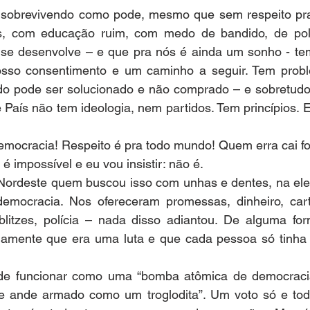
i sobrevivendo como pode, mesmo que sem respeito pr
s, com educação ruim, com medo de bandido, de políci
 se desenvolve – e que pra nós é ainda um sonho - tem
nosso consentimento e um caminho a seguir. Tem prob
do pode ser solucionado e não comprado – e sobretudo 
e País não tem ideologia, nem partidos. Tem princípios. E
emocracia! Respeito é pra todo mundo! Quem erra cai fo
 é impossível e eu vou insistir: não é.
 Nordeste quem buscou isso com unhas e dentes, na elei
emocracia. Nos ofereceram promessas, dinheiro, cart
blitzes, polícia – nada disso adiantou. De alguma form
amente que era uma luta e que cada pessoa só tinha
de funcionar como uma “bomba atômica de democraci
e e ande armado como um troglodita”. Um voto só e todo