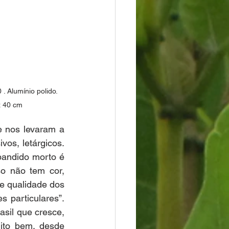
 . Alumínio polido. 
 x 40 cm 
 nos levaram a 
vos, letárgicos. 
bandido morto é 
o não tem cor, 
e qualidade dos 
s particulares”. 
sil que cresce, 
to bem, desde 