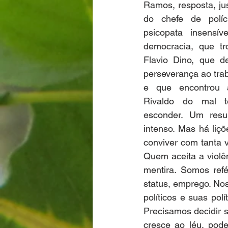
Ramos, resposta, jus
do chefe de políc
psicopata insensív
democracia, que tr
Flavio Dino, que d
perseverança ao trab
e que encontrou 
Rivaldo do mal t
esconder. Um resu
intenso. Mas há liç
conviver com tanta vi
Quem aceita a violê
mentira. Somos ref
status, emprego. Nos
políticos e suas polí
Precisamos decidir s
cresce ao léu, pod