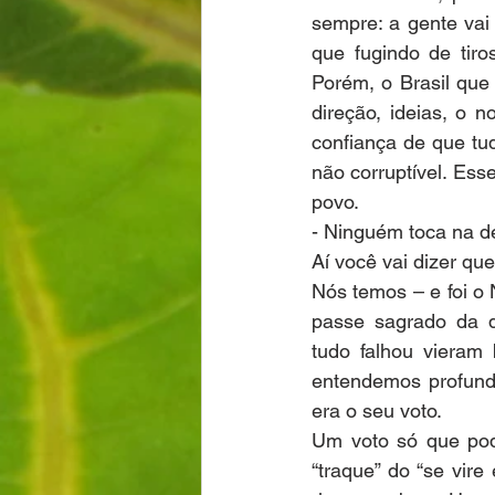
sempre: a gente va
que fugindo de tiro
Porém, o Brasil que
direção, ideias, o 
confiança de que tu
não corruptível. Ess
povo.
- Ninguém toca na d
Aí você vai dizer que
Nós temos – e foi o
passe sagrado da d
tudo falhou vieram 
entendemos profund
era o seu voto.
Um voto só que po
“traque” do “se vir