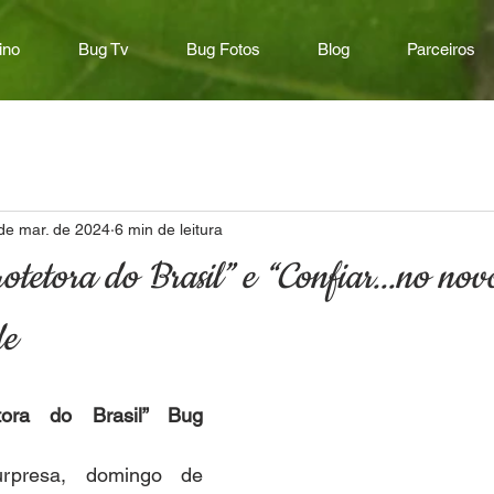
ino
Bug Tv
Bug Fotos
Blog
Parceiros
de mar. de 2024
6 min de leitura
protetora do Brasil” e “Confiar...no n
de
tora do Brasil” Bug 
rpresa, domingo de 