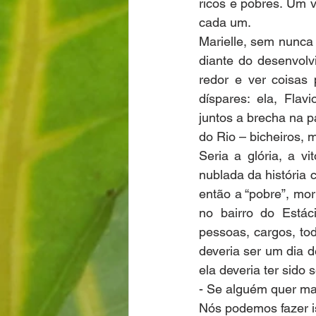
ricos e pobres. Um 
cada um.
Marielle, sem nunca 
diante do desenvolv
redor e ver coisas 
díspares: ela, Flav
juntos a brecha na p
do Rio – bicheiros, m
Seria a glória, a vi
nublada da história c
então a “pobre”, mo
no bairro do Estáci
pessoas, cargos, to
deveria ser um dia 
ela deveria ter sido
- Se alguém quer ma
Nós podemos fazer i