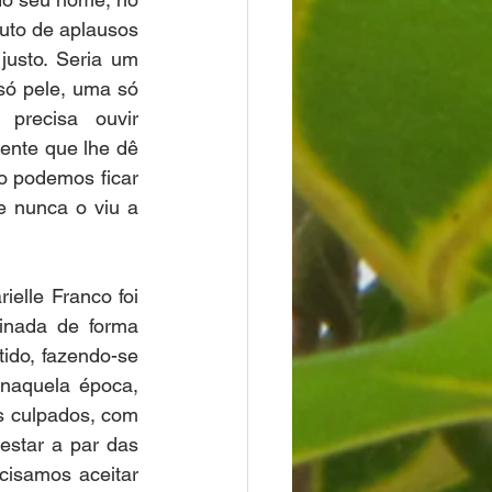
uto de aplausos 
usto. Seria um 
ó pele, uma só 
precisa ouvir 
nte que lhe dê 
o podemos ficar 
e nunca o viu a 
lle Franco foi 
inada de forma 
ido, fazendo-se 
naquela época, 
 culpados, com 
star a par das 
isamos aceitar 