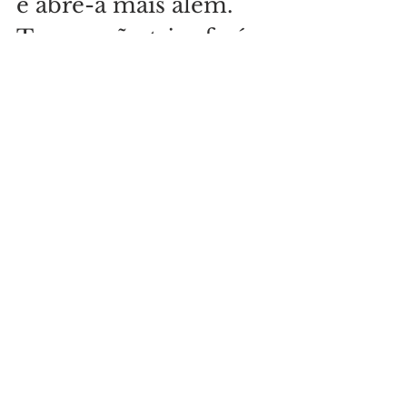
e abre-a mais além. 
Tua canção triunfará 
no alento do não-
lugar.”
Poeta sufi Jalad ud-
Din Rumi
Livro “Poemas Místicos”
Ver tudo
Posts recentes