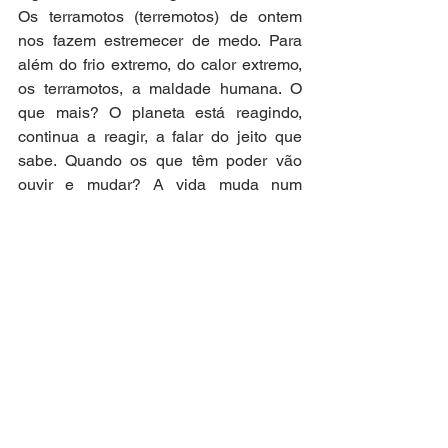
Os terramotos (terremotos) de ontem 
nos fazem estremecer de medo. Para 
além do frio extremo, do calor extremo, 
os terramotos, a maldade humana. O 
que mais? O planeta está reagindo, 
continua a reagir, a falar do jeito que 
sabe. Quando os que têm poder vão 
ouvir e mudar? A vida muda num 
instante, assusta. Desejo estar aqui na 
próxima semana para mais um Bug 
Sociedade.
Ana Santos, professora, jornalista
Ver tudo
Posts recentes