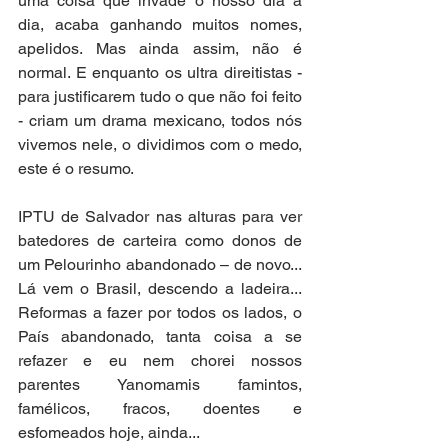
uma coisa que invade o nosso dia a 
dia, acaba ganhando muitos nomes, 
apelidos. Mas ainda assim, não é 
normal. E enquanto os ultra direitistas - 
para justificarem tudo o que não foi feito 
- criam um drama mexicano, todos nós 
vivemos nele, o dividimos com o medo, 
este é o resumo.
IPTU de Salvador nas alturas para ver 
batedores de carteira como donos de 
um Pelourinho abandonado – de novo... 
Lá vem o Brasil, descendo a ladeira... 
Reformas a fazer por todos os lados, o 
País abandonado, tanta coisa a se 
refazer e eu nem chorei nossos 
parentes Yanomamis famintos, 
famélicos, fracos, doentes e 
esfomeados hoje, ainda... 