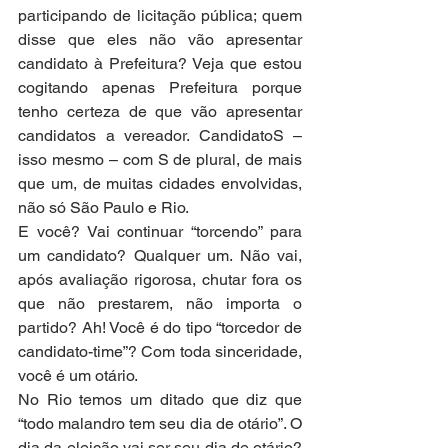
participando de licitação pública; quem 
disse que eles não vão apresentar 
candidato à Prefeitura? Veja que estou 
cogitando apenas Prefeitura porque 
tenho certeza de que vão apresentar 
candidatos a vereador. CandidatoS – 
isso mesmo – com S de plural, de mais 
que um, de muitas cidades envolvidas, 
não só São Paulo e Rio.
E você? Vai continuar “torcendo” para 
um candidato? Qualquer um. Não vai, 
após avaliação rigorosa, chutar fora os 
que não prestarem, não importa o 
partido? Ah! Você é do tipo “torcedor de 
candidato-time”? Com toda sinceridade, 
você é um otário.
No Rio temos um ditado que diz que 
“todo malandro tem seu dia de otário”. O 
dia da eleição vai ser seu dia de otário? 