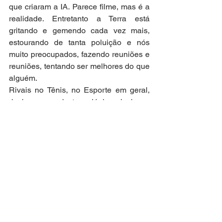
que criaram a IA. Parece filme, mas é a 
realidade. Entretanto a Terra está 
gritando e gemendo cada vez mais, 
estourando de tanta poluição e nós 
muito preocupados, fazendo reuniões e 
reuniões, tentando ser melhores do que 
alguém. 
Rivais no Tênis, no Esporte em geral, 
rivais no mundo tecnológico, rivais na 
política, rivais, rivais, rivais. Nem que 
seja preciso matar e destruir. 
Inventamos uma distração bizarra para 
viver. Desequilibrada, doentia, viciante. 
Como se nos sentíssemos enfadados 
com a vida de cooperar para o bem de 
todos. Enfadados com as tarefas que 
tínhamos, construindo um mundo 
equitativo, justo, onde todos sorriam. 
Esquecendo que o que nos torna 