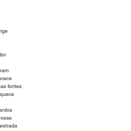
onge
dor
eram
erece
as fontes
aquece
nardos
rosas
estrada