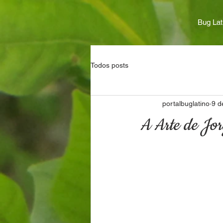
Bug Lat
Todos posts
portalbuglatino
9 d
A Arte de Jo