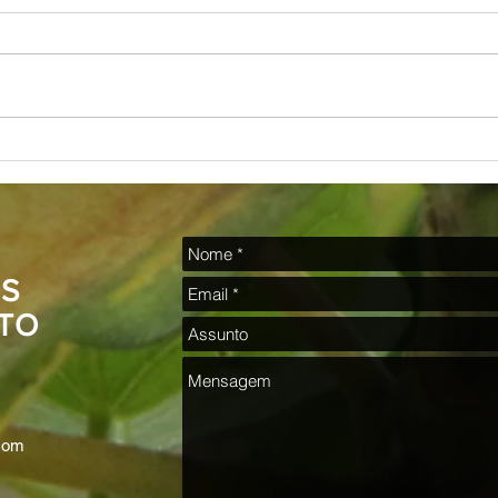
A Arte de Moacyr Motta
Poesia
S
TO
.com