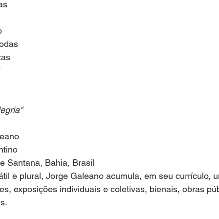
as
o
todas
zas
"
egria"
leano
ntino
e Santana, Bahia, Brasil
sátil e plural, Jorge Galeano acumula, em seu currículo, 
, exposições individuais e coletivas, bienais, obras púb
s.