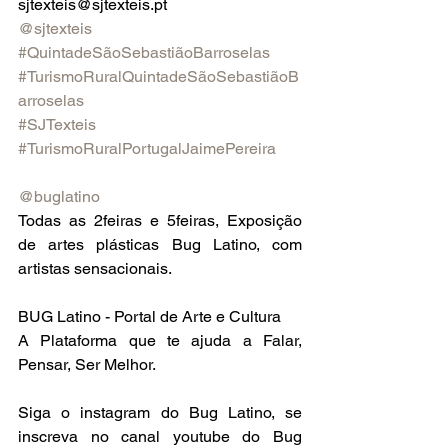
sjtexteis@sjtexteis.pt
@sjtexteis
#QuintadeSãoSebastiãoBarroselas
#TurismoRuralQuintadeSãoSebastiãoB
arroselas
#SJTexteis
#TurismoRuralPortugalJaimePereira
@buglatino
Todas as 2feiras e 5feiras, Exposição 
de artes plásticas Bug Latino, com 
artistas sensacionais.
BUG Latino - Portal de Arte e Cultura
A Plataforma que te ajuda a Falar, 
Pensar, Ser Melhor.
Siga o instagram do Bug Latino, se 
inscreva no canal youtube do Bug 