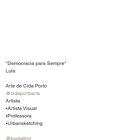
"Democracia para Sempre"
Lula
Arte de Cida Porto
@cidaportoarts
Artista
▪️Artista Visual
▪️Professora
▪️Urbansketching
@buglatino