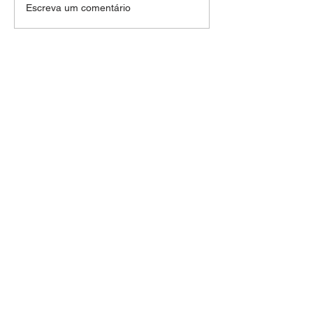
“O INDIVIDUALISMO
Escreva um comentário
DOENTIO QUE NOS ADOECE” e
"Ponto de vista" Bug Sociedade
ESPERAMOS SEU
CONTATO
+55 71 99960-2226
+55 71 99163-2226
portalbuglatino@gmail.com