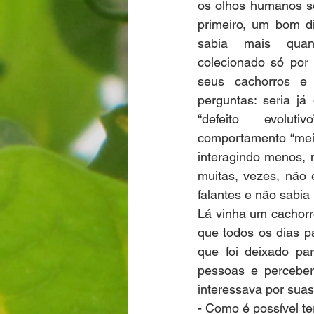
os olhos humanos se
primeiro, um bom di
sabia mais quan
colecionado só por 
seus cachorros e 
perguntas: seria já
“defeito evoluti
comportamento “mei
interagindo menos, 
muitas, vezes, não 
falantes e não sabi
Lá vinha um cachorr
que todos os dias pa
que foi deixado pa
pessoas e perceber
interessava por sua
- Como é possível t