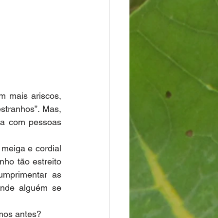
 mais ariscos, 
tranhos”. Mas, 
ia com pessoas 
eiga e cordial 
ho tão estreito 
umprimentar as 
nde alguém se 
amos antes?