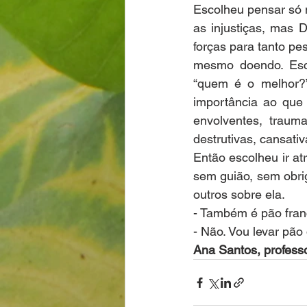
Escolheu pensar só n
as injustiças, mas 
forças para tanto pe
mesmo doendo. Esco
“quem é o melhor?”
importância ao que 
envolventes, traumat
destrutivas, cansativ
Então escolheu ir at
sem guião, sem obri
outros sobre ela.  
- Também é pão fran
- Não. Vou levar pão 
Ana Santos, professo