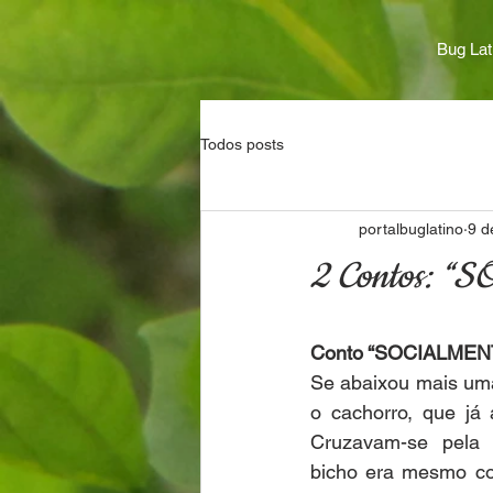
Bug Lat
Todos posts
portalbuglatino
9 d
2 Contos: “
Conto “SOCIALMEN
Se abaixou mais uma
o cachorro, que já
Cruzavam-se pela 
bicho era mesmo con