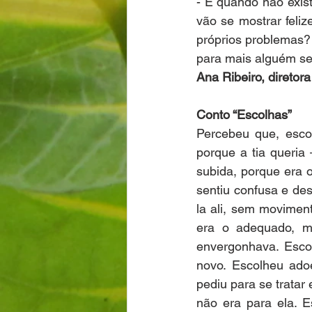
- E quando não exis
vão se mostrar feli
próprios problemas? 
para mais alguém se 
Ana Ribeiro, diretor
Conto “Escolhas”
Percebeu que, esco
porque a tia queria
subida, porque era o
sentiu confusa e des
la ali, sem movimen
era o adequado, ma
envergonhava. Escol
novo. Escolheu adoe
pediu para se tratar
não era para ela. E