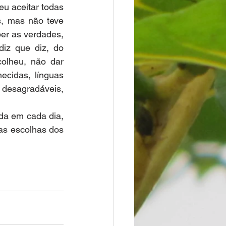
u aceitar todas 
s, mas não teve 
er as verdades, 
iz que diz, do 
olheu, não dar 
cidas, línguas 
 desagradáveis, 
da em cada dia, 
s escolhas dos 