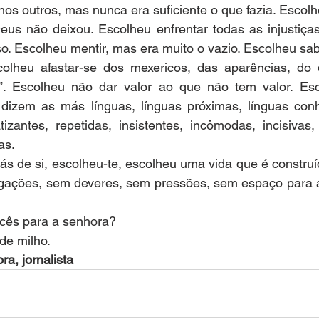
os outros, mas nunca era suficiente o que fazia. Escolhe
Deus não deixou. Escolheu enfrentar todas as injustiça
so. Escolheu mentir, mas era muito o vazio. Escolheu sab
lheu afastar-se dos mexericos, das aparências, do d
. Escolheu não dar valor ao que não tem valor. Esc
dizem as más línguas, línguas próximas, línguas conhe
izantes, repetidas, insistentes, incômodas, incisivas,
as.
rás de si, escolheu-te, escolheu uma vida que é construí
gações, sem deveres, sem pressões, sem espaço para a
cês para a senhora?
de milho.
ra, jornalista