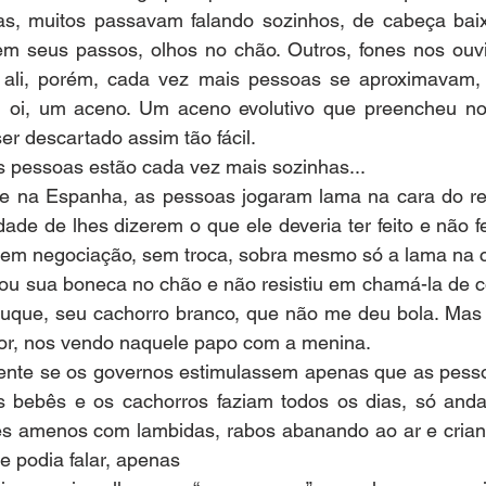
as, muitos passavam falando sozinhos, de cabeça baix
em seus passos, olhos no chão. Outros, fones nos ouvid
e ali, porém, cada vez mais pessoas se aproximavam,
 oi, um aceno. Um aceno evolutivo que preencheu nos
er descartado assim tão fácil.
 pessoas estão cada vez mais sozinhas...
e na Espanha, as pessoas jogaram lama na cara do re
dade de lhes dizerem o que ele deveria ter feito e não fe
em negociação, sem troca, sobra mesmo só a lama na c
u sua boneca no chão e não resistiu em chamá-la de coi
que, seu cachorro branco, que não me deu bola. Mas o 
mor, nos vendo naquele papo com a menina.
iciente se os governos estimulassem apenas que as pess
s bebês e os cachorros faziam todos os dias, só anda
s amenos com lambidas, rabos abanando ao ar e crian
 podia falar, apenas