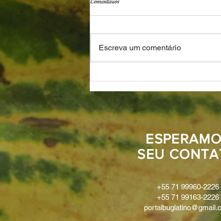
Comentários
A Arte de Moacyr Motta
Escreva um comentário
ESPERAMO
SEU CONTA
+55 71 99960-2226
+55 71 99163-2226
portalbuglatino@gmail