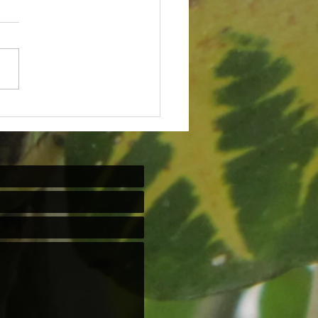
NDIVIDUALISMO DOENTIO
OS ADOECE” e "Ponto de vista"
ciedade