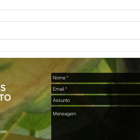
Poesia para os irmãos negros
“O I
QUE N
Bug So
S
TO
.com