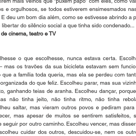
tirem mais velhos que “puxem papo” com eles, como vai
zes e orgulhosos, se todos estiverem ensimesmados nas 
E deu um bom dia além, como se estivesse abrindo a por
libertar do silêncio social a que tinha sido condenado...
a de cinema, teatro e TV
lhesse o que escolhesse, nunca estava certa. Escolh
 – mas os travões da sua bicicleta estavam sem funcion
 que a família toda queria, mas ela se perdeu com tant
organizada do que feliz. Escolheu parar, mas sua vizin
to, ganhando teias de aranha. Escolheu dançar, porque
s não tinha jeito, não tinha ritmo, não tinha rebo
heu saltar, mas vieram outros povos e pediram para 
cer, mas apesar de muitos se sentirem satisfeitos, s
 e seguir por outro caminho. Escolheu vencer, mas disser
scolheu cuidar dos outros, descuidou-se, nem os outro