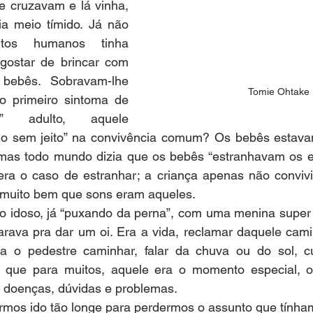
 cruzavam e lá vinha, 
a meio tímido. Já não 
tos humanos tinha 
gostar de brincar com 
bebês. Sobravam-lhe 
Tomie Ohtake
 o primeiro sintoma de 
vo” adulto, aquele 
o sem jeito” na convivência comum? Os bebês estavam
mas todo mundo dizia que os bebês “estranhavam os es
era o caso de estranhar; a criança apenas não conviv
a muito bem que sons eram aqueles.
o idoso, já “puxando da perna”, com uma menina super m
rava pra dar um oi. Era a vida, reclamar daquele camin
ra o pedestre caminhar, falar da chuva ou do sol, c
 que para muitos, aquele era o momento especial, o
s doenças, dúvidas e problemas.
ermos ido tão longe para perdermos o assunto que tính