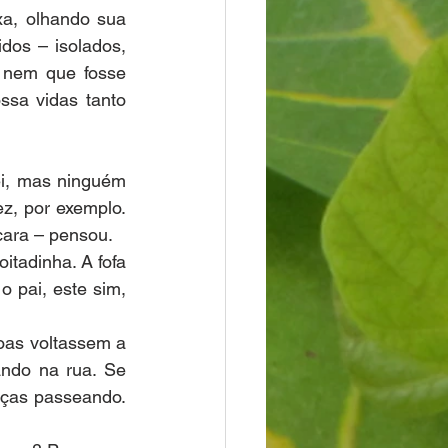
a, olhando sua 
os – isolados, 
 nem que fosse 
sa vidas tanto 
i, mas ninguém 
z, por exemplo. 
ara – pensou.
tadinha. A fofa 
pai, este sim, 
oas voltassem a 
ndo na rua. Se 
ças passeando. 