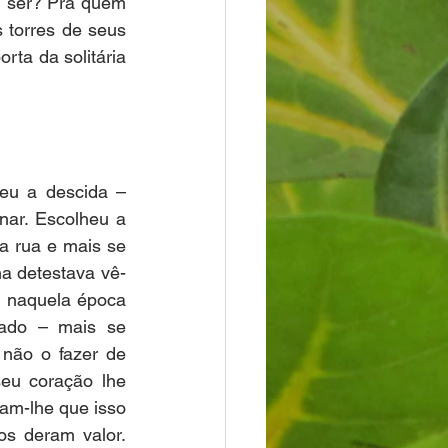
 ser? Pra quem 
torres de seus 
ta da solitária 
eu a descida – 
ar. Escolheu a 
a rua e mais se 
ha detestava vê-
 naquela época 
lado – mais se 
não o fazer de 
eu coração lhe 
am-lhe que isso 
s deram valor. 