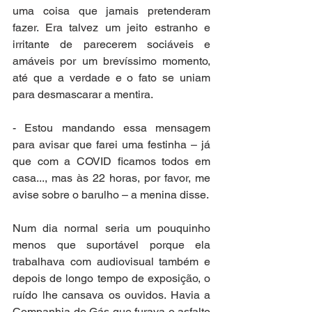
uma coisa que jamais pretenderam 
fazer. Era talvez um jeito estranho e 
irritante de parecerem sociáveis e 
amáveis por um brevíssimo momento, 
até que a verdade e o fato se uniam 
para desmascarar a mentira.
- Estou mandando essa mensagem 
para avisar que farei uma festinha – já 
que com a COVID ficamos todos em 
casa..., mas às 22 horas, por favor, me 
avise sobre o barulho – a menina disse.
Num dia normal seria um pouquinho 
menos que suportável porque ela 
trabalhava com audiovisual também e 
depois de longo tempo de exposição, o 
ruído lhe cansava os ouvidos. Havia a 
Companhia de Gás que furava o asfalto 