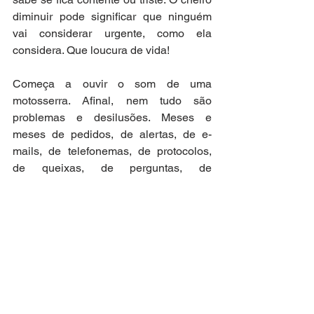
diminuir pode significar que ninguém 
vai considerar urgente, como ela 
considera. Que loucura de vida!
Começa a ouvir o som de uma 
motosserra. Afinal, nem tudo são 
problemas e desilusões. Meses e 
meses de pedidos, de alertas, de e-
mails, de telefonemas, de protocolos, 
de queixas, de perguntas, de 
desespero, de medo que a árvore do 
outro lado da rua caia em cima da sua 
casa, de si, de crianças que passam 
todos os dias para a escola, das 
pessoas e dos carros, terminam hoje. 
Nossa, que alívio! Que alívio! E começa 
a chegar a brigada do lixo, os amigos 
que trabalham limpando as ruas. Hoje é 