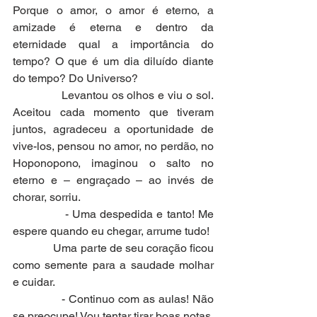
Porque o amor, o amor é eterno, a 
amizade é eterna e dentro da 
eternidade qual a importância do 
tempo? O que é um dia diluído diante 
do tempo? Do Universo?
              Levantou os olhos e viu o sol. 
Aceitou cada momento que tiveram 
juntos, agradeceu a oportunidade de 
vive-los, pensou no amor, no perdão, no 
Hoponopono, imaginou o salto no 
eterno e – engraçado – ao invés de 
chorar, sorriu.
              - Uma despedida e tanto! Me 
espere quando eu chegar, arrume tudo!
              Uma parte de seu coração ficou 
como semente para a saudade molhar 
e cuidar.
              - Continuo com as aulas! Não 
se preocupe! Vou tentar tirar boas notas, 