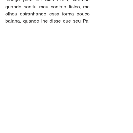
quando sentiu meu contato físico, me 
olhou estranhando essa forma pouco 
baiana, quando lhe disse que seu Pai 
queria falar com ela, me deu um dos 
sorrisos mais lindos que você possa 
imaginar, agradeceu e foi ter com o Pai. 
Hoje, vejo imagens por todo o lado do 
seu velório. Todas as celebridades 
presentes, toda a família, todos os 
amigos.
Se eu estivesse participando na 
organização, queria poder tocar seu 
cotovelo com minha mão de novo, 
aguardar que se virasse, olhasse para 
mim, talvez dizendo: “você de novo?” e 
eu, em seguida, diria “estão todos tão 
tristes, Preta, o que fazemos agora?