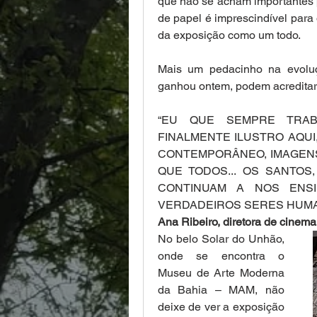
que não se acham importantes p
de papel é imprescindível para
da exposição como um todo.
Mais um pedacinho na evoluç
ganhou ontem, podem acreditar.
“EU QUE SEMPRE TRAB
FINALMENTE ILUSTRO AQUI
CONTEMPORÂNEO, IMAGENS
QUE TODOS... OS SANTOS
CONTINUAM A NOS ENSI
VERDADEIROS SERES HUMANO
Ana Ribeiro, diretora de cinema,
No belo Solar do Unhão, 
onde se encontra o 
Museu de Arte Moderna 
da Bahia – MAM, não 
deixe de ver a exposição 