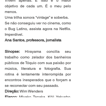
Vivem apenas. E isso é o maior 
objetivo de cada um. É o meu pelo 
menos.
Uma trilha sonora “vintage” e soberba.
Se não conseguiu ver no cinema, como 
o Bug Latino, assista agora na Netflix. 
Imperdível.
Ana Santos, professora, jornalista
Sinopse:
 Hirayama concilia seu 
trabalho como zelador dos banheiros 
públicos de Tóquio com sua paixão por 
música, literatura e fotografia. Sua 
rotina é lentamente interrompida por 
encontros inesperados que o forçam a 
se reconectar com seu passado.
Direção:
 Wim Wenders
Elenco
: Miyako Tanaka, Kôji Yakusho, 
Long Mizuma