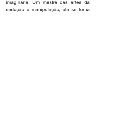
imaginária. Um mestre das artes da 
sedução e manipulação, ele se torna 
um sucesso.
Elenco: Omar Sy, Alex Lutz, Ana 
Girardot.
Informações:
https://www.imdb.com/title/tt6515342/
Link com o filme completo
https://www.youtube.com/watch?
v=2Krtj3J7gGQ
0
0
59
Rédigez un commentaire...