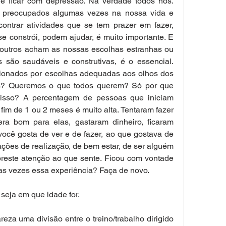
e ficar com depressão. Na verdade todos nós. 
e preocupados algumas vezes na nossa vida e 
ontrar atividades que se tem prazer em fazer, 
e constrói, podem ajudar, é muito importante. E 
 outros acham as nossas escolhas estranhas ou 
 são saudáveis e construtivas, é o essencial. 
ionados por escolhas adequadas aos olhos dos 
s? Queremos o que todos querem? Só por que 
isso? A percentagem de pessoas que iniciam 
im de 1 ou 2 meses é muito alta. Tentaram fazer 
a bom para elas, gastaram dinheiro, ficaram 
você gosta de ver e de fazer, ao que gostava de 
ções de realização, de bem estar, de ser alguém 
reste atenção ao que sente. Ficou com vontade 
tas vezes essa experiência? Faça de novo.
seja em que idade for. 
za uma divisão entre o treino/trabalho dirigido 