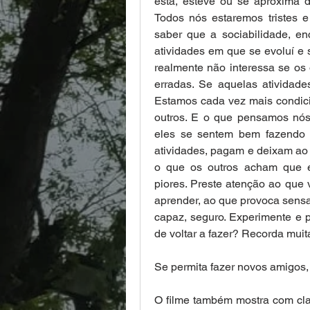
está, esteve ou se aproxima d
Todos nós estaremos tristes 
saber que a sociabilidade, enc
atividades em que se evoluí e s
realmente não interessa se os
erradas. Se aquelas atividades
Estamos cada vez mais condic
outros. E o que pensamos nó
eles se sentem bem fazendo 
atividades, pagam e deixam ao f
o que os outros acham que er
piores. Preste atenção ao que 
aprender, ao que provoca sensa
capaz, seguro. Experimente e p
de voltar a fazer? Recorda mui
Se permita fazer novos amigos, 
O filme também mostra com clare