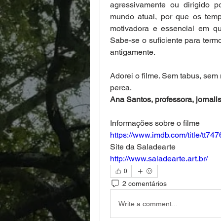
agressivamente ou dirigido p
mundo atual, por que os tem
motivadora e essencial em qu
Sabe-se o suficiente para term
antigamente. 
Adorei o filme. Sem tabus, sem
perca. 
Ana Santos, professora, jornalis
Informações sobre o filme
https://www.imdb.com/title/tt74
Site da Saladearte 
http://www.saladearte.art.br/
0
2 comentários
Write a comment...