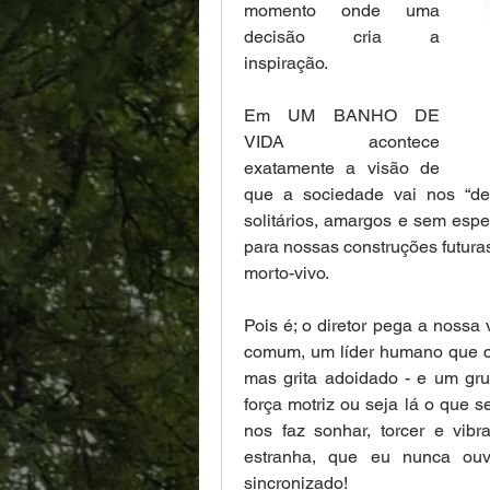
momento onde uma 
decisão cria a 
inspiração.
Em UM BANHO DE 
VIDA acontece 
exatamente a visão de 
que a sociedade vai nos “des
solitários, amargos e sem esp
para nossas construções futura
morto-vivo. 
Pois é; o diretor pega a nossa
comum, um líder humano que cai
mas grita adoidado - e um gru
força motriz ou seja lá o que 
nos faz sonhar, torcer e vib
estranha, que eu nunca ouv
sincronizado!