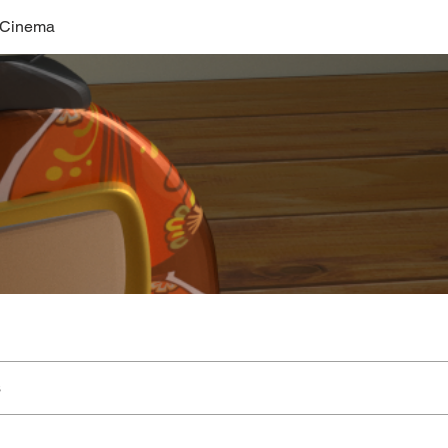
 Cinema
s