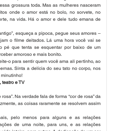
 à essa grossura toda. Mas as mulheres nasceram 
itos onde o amor está no bolo, no sorvete, no 
orte, na vida. Há o amor e dele tudo emana de 
ntigo”, esqueça a pipoca, pegue seus amores – 
am o filme deitados. Lá uma hora você vai se 
 o pé que tenta se esquentar por baixo de um 
rceber amoroso e mais bonito. 
ite-o para sentir quem você ama ali pertinho, ao 
rnas. Sinta a delícia do seu tato no corpo, nos 
 minutinho!
 teatro e TV
rosa”. Na verdade fala de forma “cor de rosa” da 
lizmente, as coisas raramente se resolvem assim 
nais, pelo menos para alguns e as relações 
lações de uma noite, para uns, e as relações 