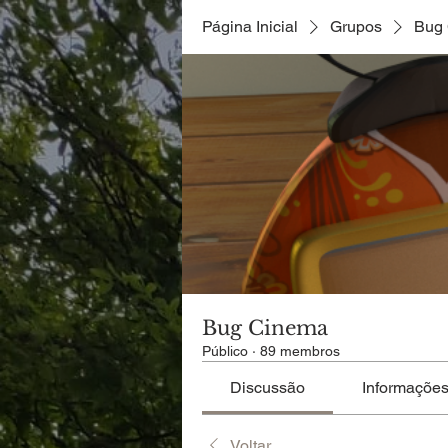
Página Inicial
Grupos
Bug
Bug Cinema
Público
·
89 membros
Discussão
Informaçõe
Voltar