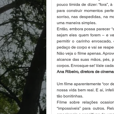
pouco tímida de dizer: “fora”,
para construir momentos perfe
sorriso, nas despedidas, na m
uma maneira simples.
Então, embora possa parecer “a
sejam eles quem forem – e vej
permitir o carinho enroscado,
pedaço de corpo e vai se reape
Não veja o filme apenas. Aprove
alcance das suas mãos, pés, pe
corpos. Enrosque-se! Vale cada
Ana Ribeiro, diretora de cinema,
Um filme aparentemente “cor de 
nossa vida bem real. E aí, infe
tão bonitinhas. 
Filme sobre relações ocasio
“impossíveis” para outros. Re