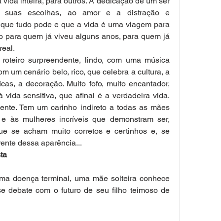
vida inteira, para outros. A dedicação de um ser 
 suas escolhas, ao amor e a distração e 
 que tudo pode e que a vida é uma viagem para 
ito para quem já viveu alguns anos, para quem já 
real.
roteiro surpreendente, lindo, com uma música 
m um cenário belo, rico, que celebra a cultura, a 
icas, a decoração. Muito fofo, muito encantador, 
ida sensitiva, que afinal é a verdadeira vida. 
nte. Tem um carinho indireto a todas as mães 
 e às mulheres incríveis que demonstram ser, 
que se acham muito corretos e certinhos e, se 
rente dessa aparência...
ta
ma doença terminal, uma mãe solteira conhece 
e debate com o futuro de seu filho teimoso de 