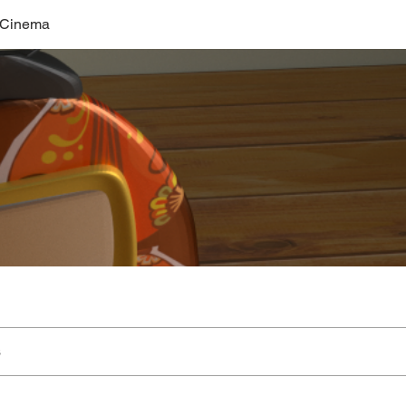
 Cinema
s