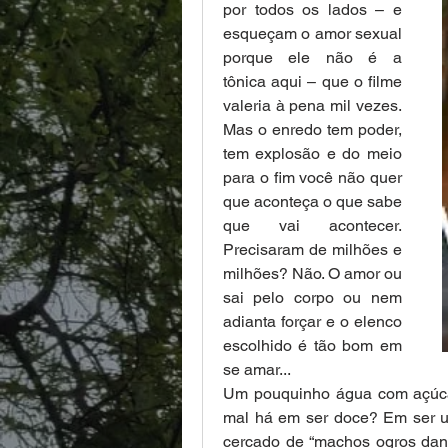
por todos os lados – e 
esqueçam o amor sexual 
porque ele não é a 
tônica aqui – que o filme 
valeria à pena mil vezes. 
Mas o enredo tem poder, 
tem explosão e do meio 
para o fim você não quer 
que aconteça o que sabe 
que vai acontecer. 
Precisaram de milhões e 
milhões? Não. O amor ou 
sai pelo corpo ou nem 
adianta forçar e o elenco 
escolhido é tão bom em 
se amar... 
Um pouquinho água com açúca
mal há em ser doce? Em ser u
cercado de “machos ogros dando