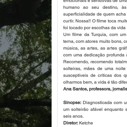
emocionais e sensitivas de uma 
humano ao seu destino, às
superficialidade de quem acha
curtir. Nossa!! O filme toca mu
foi tocado por escolhas da vida 
Um filme da Turquia, com um 
terna, com atores muito bons, co
música, as artes, as artes gráf
com uma dedicação profunda à v
Recomendo, recomendo totalme
solteiras, mães de uma noite
susceptíveis de críticas dos 
olharmos bem, a vida é tão dife
Ana Santos, professora, jornalis
Sinopse:
 Diagnosticada com u
um solteirão afável enquanto s
seis anos.
Diretor:
 Ketche