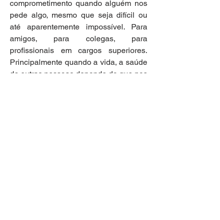
comprometimento quando alguém nos 
pede algo, mesmo que seja difícil ou 
até aparentemente impossível. Para 
amigos, para colegas, para 
profissionais em cargos superiores. 
Principalmente quando a vida, a saúde 
de outras pessoas depende do que nos 
comprometemos fazer. Do que significa 
para os outros o nosso gesto ou 
esforço.
Por tudo isto, mas principalmente pelo 
início de uma nova forma de fazer 
cinema, não perca.
Ana Santos, professora, jornalista
Informações sobre o filme
https://www.imdb.com/title/tt8579674/