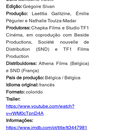
Edição: 
Grégoire Sivan
Produção: 
Laetitia Galitzine, Émilie 
Pégurier e Nathalie Toulza-Madar
Produtoras: 
Chapka Films e Studio TF1 
Cinéma, em coprodução com Beside 
Productions, Société nouvelle de 
Distribution (SND) e TF1 Films 
Production
Distribuidoras: 
Athena Films (Bélgica) 
e SND (França)
País de produção: 
Bélgica / Bélgica
Idioma original: 
francês
Formato:
 colorido
Trailer:
https://www.youtube.com/watch?
v=rWM0cTpnD4A
Informações:
https://www.imdb.com/pt/title/tt3447981