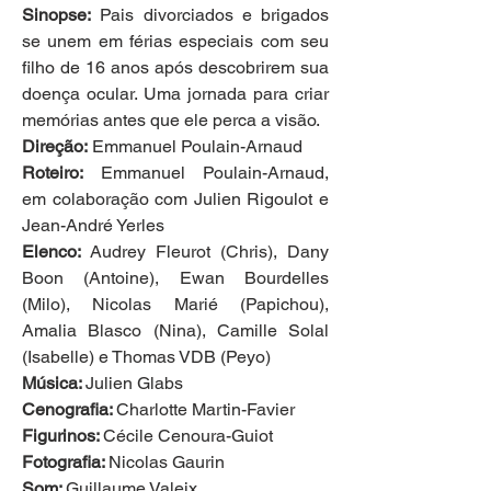
Sinopse:
 Pais divorciados e brigados 
se unem em férias especiais com seu 
filho de 16 anos após descobrirem sua 
doença ocular. Uma jornada para criar 
memórias antes que ele perca a visão.
Direção:
 Emmanuel Poulain-Arnaud
Roteiro: 
Emmanuel Poulain-Arnaud, 
em colaboração com Julien Rigoulot e 
Jean-André Yerles
Elenco: 
Audrey Fleurot (Chris), Dany 
Boon (Antoine), Ewan Bourdelles 
(Milo), Nicolas Marié (Papichou), 
Amalia Blasco (Nina), Camille Solal 
(Isabelle) e Thomas VDB (Peyo)
Música: 
Julien Glabs
Cenografia: 
Charlotte Martin-Favier
Figurinos: 
Cécile Cenoura-Guiot
Fotografia: 
Nicolas Gaurin
Som: 
Guillaume Valeix