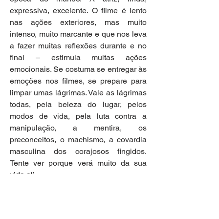
expressiva, excelente. O filme é lento 
nas ações exteriores, mas muito 
intenso, muito marcante e que nos leva 
a fazer muitas reflexões durante e no 
final – estimula muitas ações 
emocionais. Se costuma se entregar às 
emoções nos filmes, se prepare para 
limpar umas lágrimas. Vale as lágrimas 
todas, pela beleza do lugar, pelos 
modos de vida, pela luta contra a 
manipulação, a mentira, os 
preconceitos, o machismo, a covardia 
masculina dos corajosos fingidos. 
Tente ver porque verá muito da sua 
vida ali...
Ana Santos, professora, jornalista
Sinopse:
 Um drama ambientado no 