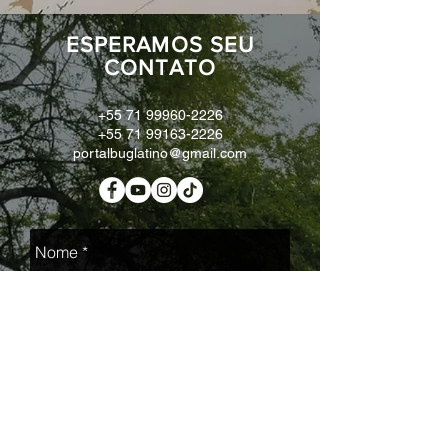
ESPERAMOS SEU
CONTATO
+55 71 99960-2226
+55 71 99163-2226
portalbuglatino@gmail.com