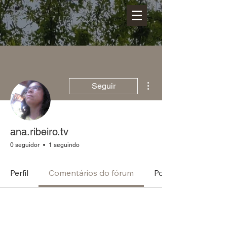
Mais ações
Seguir
ana.ribeiro.tv
0 seguidor
1 seguindo
Perfil
Comentários do fórum
Posts do fórum