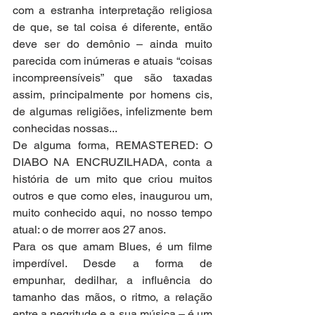
com a estranha interpretação religiosa 
de que, se tal coisa é diferente, então 
deve ser do demônio – ainda muito 
parecida com inúmeras e atuais “coisas 
incompreensíveis” que são taxadas 
assim, principalmente por homens cis, 
de algumas religiões, infelizmente bem 
conhecidas nossas...
De alguma forma, REMASTERED: O 
DIABO NA ENCRUZILHADA, conta a 
história de um mito que criou muitos 
outros e que como eles, inaugurou um, 
muito conhecido aqui, no nosso tempo 
atual: o de morrer aos 27 anos.
Para os que amam Blues, é um filme 
imperdível. Desde a forma de 
empunhar, dedilhar, a influência do 
tamanho das mãos, o ritmo, a relação 
entre a negritude e a sua música – é um 