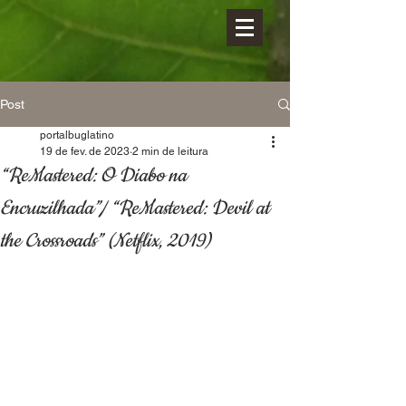
Post
portalbuglatino
19 de fev. de 2023
2 min de leitura
“ReMastered: O Diabo na
Encruzilhada”/ “ReMastered: Devil at
the Crossroads” (Netflix, 2019)