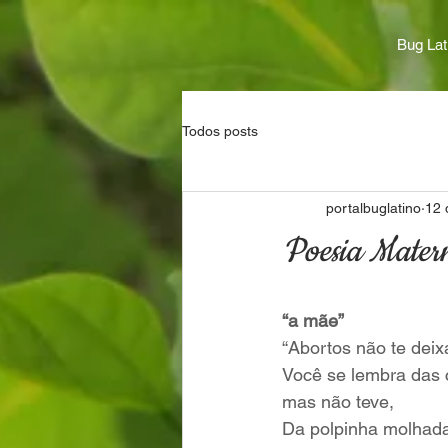
Bug Lat
Todos posts
portalbuglatino
12 
Poesia Mater
“a mãe”
“Abortos não te dei
Você se lembra das 
mas não teve,
Da polpinha molhad