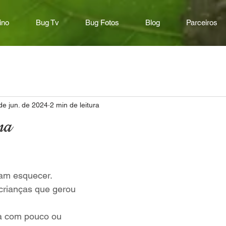
ino
Bug Tv
Bug Fotos
Blog
Parceiros
de jun. de 2024
2 min de leitura
na
xam esquecer.
crianças que gerou 
a com pouco ou 