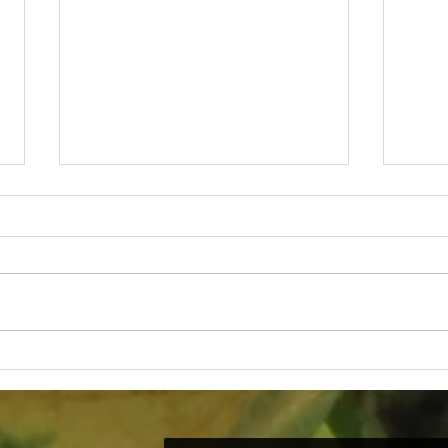
A Arte
“O INDIVIDUALISMO DOENTIO
QUE NOS ADOECE” e "Ponto de vista"
Bug Sociedade