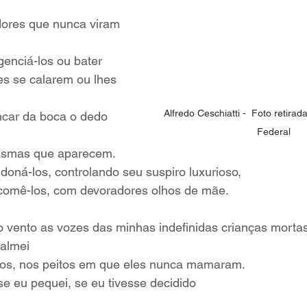
dores que nunca viram 
genciá-los ou bater
es se calarem ou lhes 
.
Alfredo Ceschiatti -  Foto retira
ncar da boca o dedo 
Federal
tasmas que aparecem.
oná-los, controlando seu suspiro luxurioso,
 comê-los, com devoradores olhos de mãe.
 vento as vozes das minhas indefinidas crianças mortas
calmei
dos, nos peitos em que eles nunca mamaram.
se eu pequei, se eu tivesse decidido