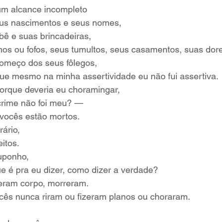
 um alcance incompleto
eus nascimentos e seus nomes,
bê e suas brincadeiras,
os ou fofos, seus tumultos, seus casamentos, suas dor
omeço dos seus fôlegos,
e mesmo na minha assertividade eu não fui assertiva.
rque deveria eu choramingar,
crime não foi meu? —
 vocês estão mortos.
rário,
itos.
uponho,
ue é pra eu dizer, como dizer a verdade?
eram corpo, morreram.
ocês nunca riram ou fizeram planos ou choraram.