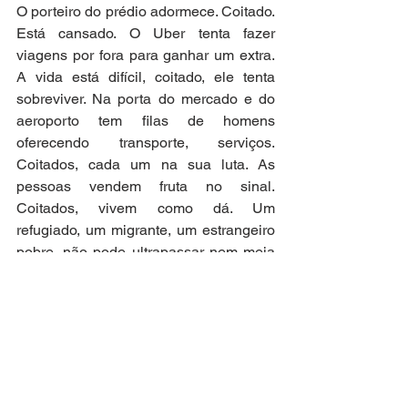
O porteiro do prédio adormece. Coitado. 
Está cansado. O Uber tenta fazer 
viagens por fora para ganhar um extra. 
A vida está difícil, coitado, ele tenta 
sobreviver. Na porta do mercado e do 
aeroporto tem filas de homens 
oferecendo transporte, serviços. 
Coitados, cada um na sua luta. As 
pessoas vendem fruta no sinal. 
Coitados, vivem como dá. Um 
refugiado, um migrante, um estrangeiro 
pobre, não pode ultrapassar nem meia 
regra. E se ultrapassar uma regra as 
consequências podem ser duras. E 
mesmo, sem ultrapassar regras, se está 
no sítio errado na hora errada lá vem o 
abismo, o abismo, o abismo. Aprende o 
medo. O medo que aprendeu a nunca 
ter. Que sempre enfrentou. Com este 