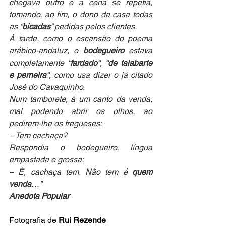
chegava outro e a cena se repetia, 
tomando, ao fim, o dono da casa todas 
as “
bicadas
” pedidas pelos clientes.
À tarde, como o escansão do poema 
arábico-andaluz, o 
bodegueiro
 estava 
completamente “
fardado
“, “
de talabarte 
e perneira
“, como usa dizer o já citado 
José do Cavaquinho.
Num tamborete, à um canto da venda, 
mal podendo abrir os olhos, ao 
pedirem-lhe os fregueses:
– Tem cachaça?
Respondia o bodegueiro, língua 
empastada e grossa:
– É, cachaça tem. Não tem é 
quem 
venda
…"
Anedota Popular
Fotografia de 
Rui Rezende