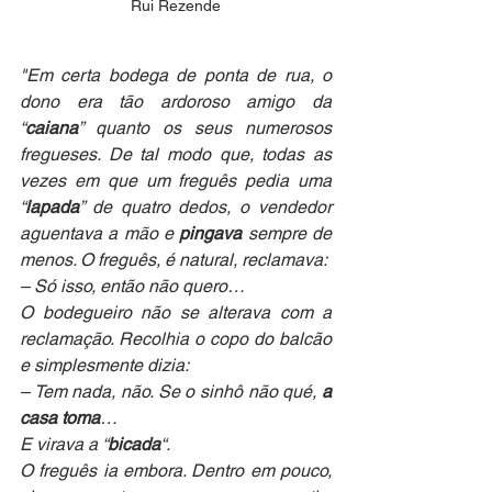
Rui Rezende
"Em certa bodega de ponta de rua, o 
dono era tão ardoroso amigo da 
“
caiana
” quanto os seus numerosos 
fregueses. De tal modo que, todas as 
vezes em que um freguês pedia uma 
“
lapada
” de quatro dedos, o vendedor 
aguentava a mão e 
pingava
 sempre de 
menos. O freguês, é natural, reclamava:
– Só isso, então não quero…
O bodegueiro não se alterava com a 
reclamação. Recolhia o copo do balcão 
e simplesmente dizia:
– Tem nada, não. Se o sinhô não qué, 
a 
casa toma
…
E virava a “
bicada
“.
O freguês ia embora. Dentro em pouco, 