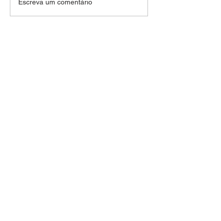
Escreva um comentário
ESPERAMOS SEU
CONTATO
+55 71 99960-2226
+55 71 99163-2226
portalbuglatino@gmail.com