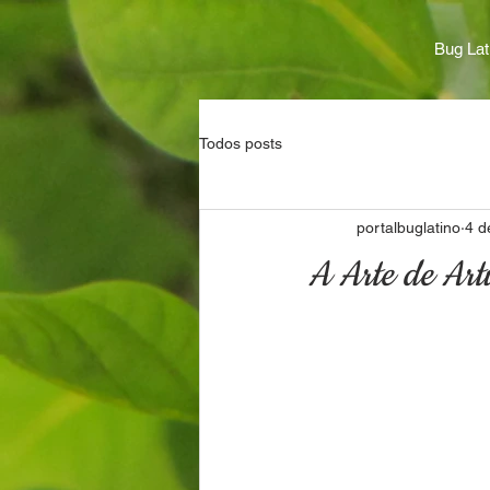
Bug Lat
Todos posts
portalbuglatino
4 d
A Arte de Art