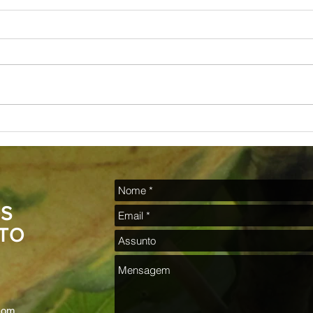
A Arte de Moacyr Motta
Poesia
S
TO
.com