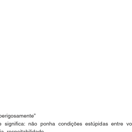
 perigosamente”
e significa: não ponha condições estúpidas entre v
a, respeitabilidade.