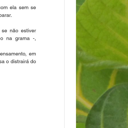
com ela sem se 
parar.
se não estiver 
o na grama -, 
pensamento, em 
o distrairá do 