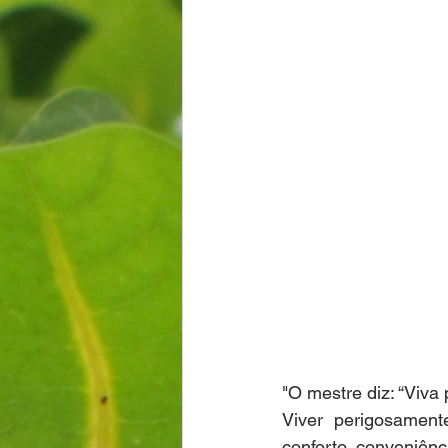
"O mestre diz: “Viva
Viver perigosament
conforto, conveniênci