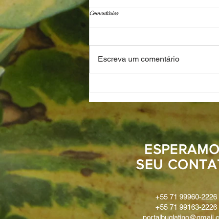
Comentários
Escreva um comentário
3 Contos: “TEU PAI VAI SABER!” e
"Rosas e Roseiras" e “Até as andorinhas
sabiam do contrabando da Vó Mina"
ESPERAMO
SEU CONTA
+55 71 99960-2226
+55 71 99163-2226
portalbuglatino@gmail