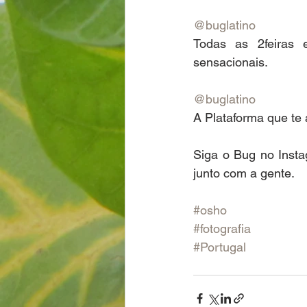
@buglatino
Todas as 2feiras e
sensacionais.
@buglatino
A Plataforma que te 
Siga o Bug no Instag
junto com a gente.
#osho
#fotografia
#Portugal