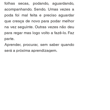
folhas secas, podando, aguardando, 
acompanhando. Sendo. Umas vezes a 
poda foi mal feita e preciso aguardar 
que cresça de novo para podar melhor 
na vez seguinte. Outras vezes não deu 
para regar mas logo volto a fazê-lo. Faz 
parte.
Aprender, procurar, sem saber quando 
será a próxima aprendizagem.
Lembrei que ainda tenho de ir 
caminhar, depois tomar meu banho, e 
estudar antes de fazer o jantar.
Querida Tati, hoje é isso que tenho para 
te dizer da minha vida. O que tens para 
dizer da tua vida?
Abraço
Ana Santos, professora, jornalista
Sábado é dia de conto no Bug Latino. 