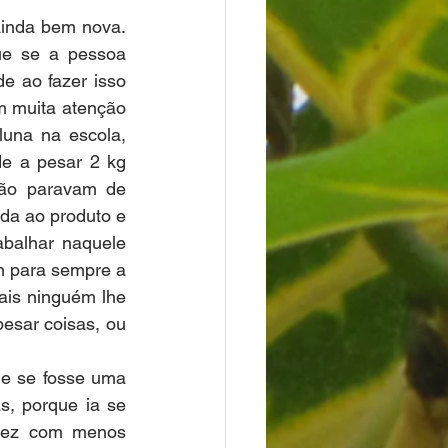
inda bem nova. 
e se a pessoa 
e ao fazer isso 
m muita atenção 
una na escola, 
e a pesar 2 kg 
ão paravam de 
da ao produto e 
alhar naquele 
 para sempre a 
is ninguém lhe 
esar coisas, ou 
ue se fosse uma 
, porque ia se 
vez com menos 