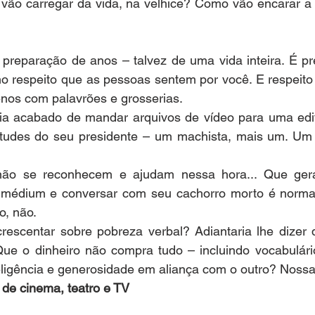
 vão carregar da vida, na velhice? Como vão encarar a 
preparação de anos – talvez de uma vida inteira. É pre
no respeito que as pessoas sentem por você. E respeito 
nos com palavrões e grosserias.
ia acabado de mandar arquivos de vídeo para uma edit
tudes do seu presidente – um machista, mais um. Um g
ão se reconhecem e ajudam nessa hora... Que geraç
médium e conversar com seu cachorro morto é normal,
o, não.
crescentar sobre pobreza verbal? Adiantaria lhe dizer 
e o dinheiro não compra tudo – incluindo vocabulário
eligência e generosidade em aliança com o outro? Nossa
a de cinema, teatro e TV