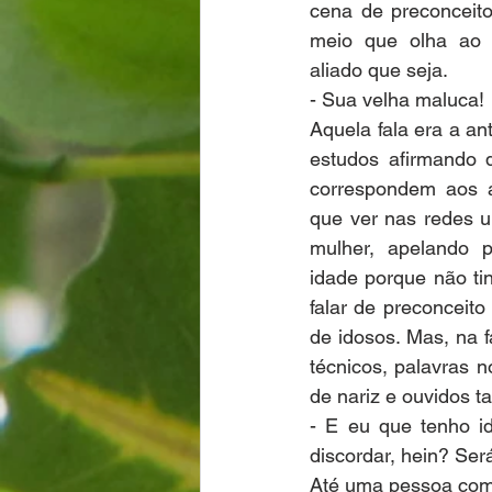
cena de preconceito
meio que olha ao r
aliado que seja.
- Sua velha maluca!
Aquela fala era a ant
estudos afirmando 
correspondem aos a
que ver nas redes u
mulher, apelando p
idade porque não ti
falar de preconceito
de idosos. Mas, na 
técnicos, palavras n
de nariz e ouvidos t
- E eu que tenho i
discordar, hein? Se
Até uma pessoa com