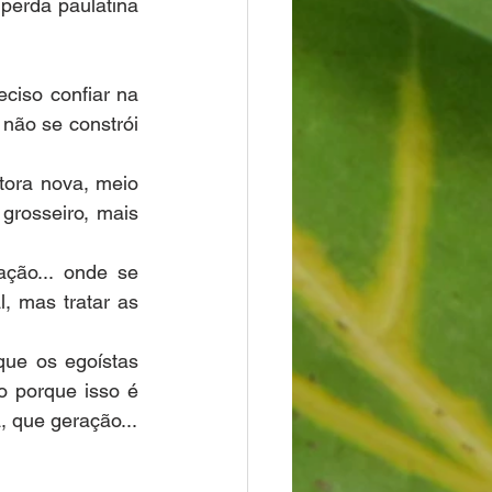
perda paulatina 
ciso confiar na 
não se constrói 
ora nova, meio 
rosseiro, mais 
ão... onde se 
 mas tratar as 
que os egoístas 
 porque isso é 
, que geração...