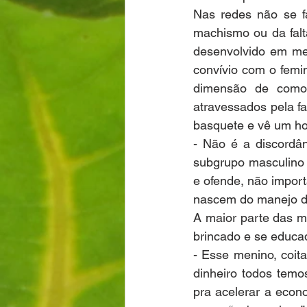
Nas redes não se f
machismo ou da falt
desenvolvido em mei
convívio com o femin
dimensão de como 
atravessados pela f
basquete e vê um ho
- Não é a discordân
subgrupo masculino 
e ofende, não import
nascem do manejo da 
A maior parte das m
brincado e se educa
- Esse menino, coit
dinheiro todos temo
pra acelerar a econ