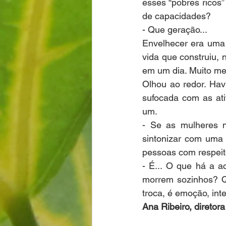
esses “pobres ricos”
de capacidades?
- Que geração...
Envelhecer era uma 
vida que construiu, 
em um dia. Muito me
Olhou ao redor. Hav
sufocada com as ati
um.
- Se as mulheres n
sintonizar com uma 
pessoas com respeit
- É... O que há a a
morrem sozinhos? Qu
troca, é emoção, int
Ana Ribeiro, diretor