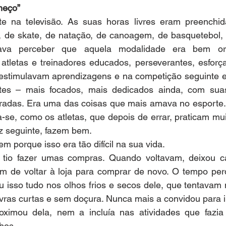
meço”
e na televisão. As suas horas livres eram preenchida
 de skate, de natação, de canoagem, de basquetebol, at
tava perceber que aquela modalidade era bem or
 atletas e treinadores educados, perseverantes, esforça
estimulavam aprendizagens e na competição seguinte el
ntes – mais focados, mais dedicados ainda, com sua
radas. Era uma das coisas que mais amava no esporte. A
a-se, como os atletas, que depois de errar, praticam mui
z seguinte, fazem bem.
m porque isso era tão difícil na sua vida.
tio fazer umas compras. Quando voltavam, deixou ca
ram de voltar à loja para comprar de novo. O tempo per
u isso tudo nos olhos frios e secos dele, que tentavam 
avras curtas e sem doçura. Nunca mais a convidou para i
ximou dela, nem a incluía nas atividades que fazia
nhos.