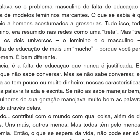
alava se o problema masculino de falta de educação 
a de modelos femininos marcantes. O que se sabia é qu
o a homens acostumados a grosserias. Tudo isso, tod
ino, era resumido nas redes como uma “treta”. Mas “tre
os dois universos – o feminino e o masculino –
alta de educação de mais um “macho” – porque você pen
mem. É bem diferente.
cia; é a falta de educação que nunca é justificada. E
que não sabe conversar. Mas se não sabe conversar, se 
a se tem pouco ou muito dinheiro; nossas característic
palavra falada e escrita. Se não as sabe manejar bem, 
ulheres de sua geração manejava muito bem as palavra
do através delas.
ado... contribui com o mundo com qual coisa, além de d
s. Uns mais, outros menos. Mas todos têm pelo menos 
omia. Então, o que se espera da vida, não pode ser só 