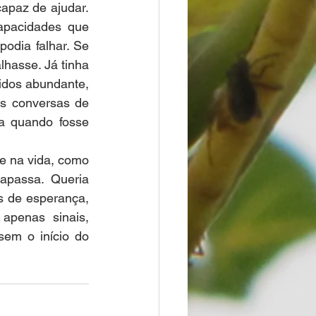
apaz de ajudar. 
apacidades que 
odia falhar. Se 
lhasse. Já tinha 
idos abundante, 
s conversas de 
a quando fosse 
e na vida, como 
apassa. Queria 
 de esperança, 
apenas sinais, 
em o início do 