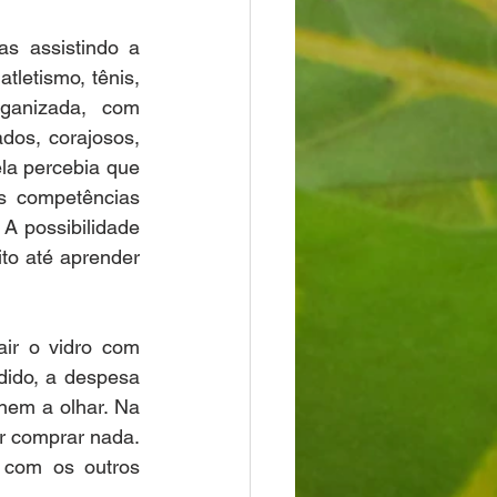
s assistindo a 
letismo, tênis, 
ganizada, com 
dos, corajosos, 
a percebia que 
s competências 
 possibilidade 
to até aprender 
ir o vidro com 
dido, a despesa 
nem a olhar. Na 
r comprar nada. 
 com os outros 