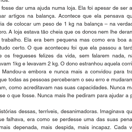
fosse dar uma ajuda numa loja. Ela foi apesar de ser a
ar artigos na balança. Acontece que ela pensava qu
eria de colocar um peso de 1 kg na balança – na verdad
bro. A loja estava tão cheia que os donos nem lhe dera
 trabalho. Ela era bem pequena mas como era boa al
 tudo certo. O que aconteceu foi que ela passou a tard
 os fregueses felizes da vida, sem falarem nada, n
avam 1kg e levavam 2 kg. O dono estranhou aquela corri
 Mandou-a embora e nunca mais a convidou para trab
 que todas as pessoas perceberam o seu erro e mudaram
am, como acreditavam nas suas capacidades. Nunca ma
se o que fosse. Nunca mais lhe pediram para ajudar a p
istórias dessas, terríveis, desanimadoras. Imaginava q
ue falhava, era como se perdesse uma das suas penas
 mais depenada, mais despida, mais incapaz. Cada 