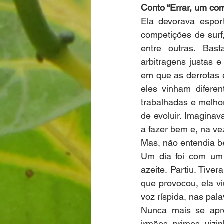
Conto “Errar, um co
Ela devorava esport
competições de surf,
entre outras. Bas
arbitragens justas e
em que as derrotas 
eles vinham difere
trabalhadas e melho
de evoluir. Imaginav
a fazer bem e, na ve
Mas, não entendia be
Um dia foi com um 
azeite. Partiu. Tive
que provocou, ela vi
voz ríspida, nas pal
Nunca mais se apro
irmãos, primos, vizi