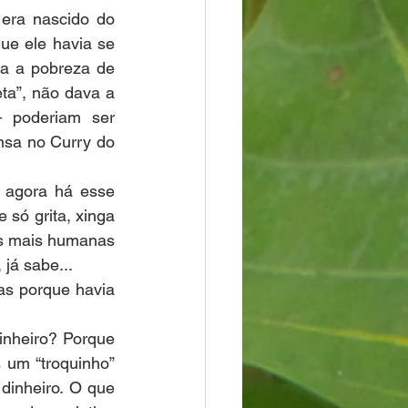
era nascido do 
e ele havia se 
a a pobreza de 
ta”, não dava a 
 poderiam ser 
sa no Curry do 
 agora há esse 
só grita, xinga 
as mais humanas 
já sabe...
s porque havia 
inheiro? Porque 
um “troquinho” 
dinheiro. O que 