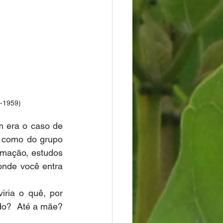
2-1959)
 era o caso de 
a como do grupo 
rmação, estudos 
onde você entra 
ria o quê, por 
o?  Até a mãe? 