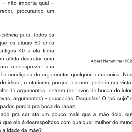
 – não importa qual – 
edor, procurando um 
iciência pura. Todos os 
que os atuais 60 anos 
ntigos 40 e ela tinha 
m atleta destratar uma 
Albert Namatjira(190
ara menosprezar sua 
nha condições de argumentar qualquer outra coisa. Nem
 de idade, o etarismo, porque ela nem poderia ser vist
falta de argumentos, entram (ao invés de busca de info
ovas, argumentos) - grosserias. Daquelas! O “pé sujo” 
apados perdia pra boca do rapaz.
dade pra ser até um pouco mais que a mãe dele, ouvi
rá que ele é desrespeitoso com qualquer mulher do mund
 a idade da mãe?