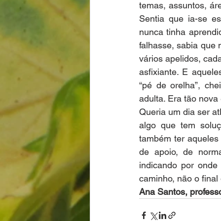
temas, assuntos, áre
Sentia que ia-se e
nunca tinha aprendid
falhasse, sabia que n
vários apelidos, ca
asfixiante. E aquel
“pé de orelha”, che
adulta. Era tão nova 
Queria um dia ser at
algo que tem soluç
também ter aqueles 
de apoio, de norma
indicando por onde 
caminho, não o final
Ana Santos, professo