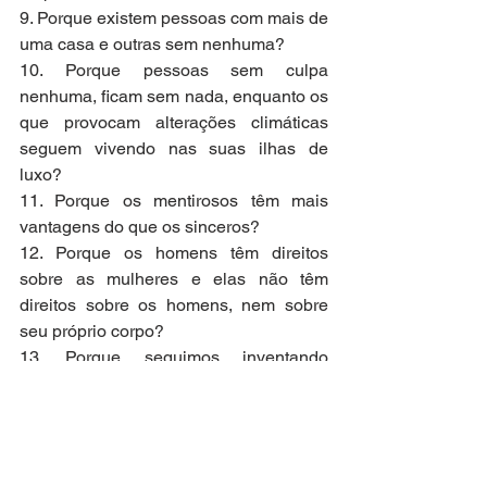
9. Porque existem pessoas com mais de 
uma casa e outras sem nenhuma?
10. Porque pessoas sem culpa 
nenhuma, ficam sem nada, enquanto os 
que provocam alterações climáticas 
seguem vivendo nas suas ilhas de 
luxo?
11. Porque os mentirosos têm mais 
vantagens do que os sinceros?
12. Porque os homens têm direitos 
sobre as mulheres e elas não têm 
direitos sobre os homens, nem sobre 
seu próprio corpo?
13. Porque seguimos inventando 
guerras sem sentido?
14. Porque incitamos muito mais à 
guerra e muito menos à conciliação?
15. Porque o dinheiro virou um veneno?