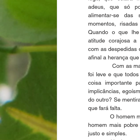
adeus, que só po
alimentar-se das 
momentos, risadas 
Quando o que lhe 
atitude corajosa a
com as despedidas q
afinal a herança que
              Com as
foi leve e que todos
coisa importante p
implicâncias, egoís
do outro? Se mentir
que fará falta.
              O homem
homem mais pobre p
justo e simples.