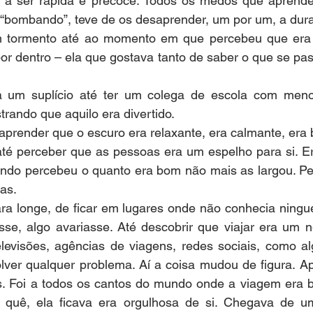
 a ser rápida e precoce. Todos os medos que aprende
“bombando”, teve de os desaprender, um por um, a dur
m tormento até ao momento em que percebeu que era 
r dentro – ela que gostava tanto de saber o que se pas
ra um suplício até ter um colega de escola com meno
trando que aquilo era divertido.
aprender que o escuro era relaxante, era calmante, era
é perceber que as pessoas era um espelho para si. Era
ando percebeu o quanto era bom não mais as largou. Pe
as.
ara longe, de ficar em lugares onde não conhecia ningu
sse, algo avariasse. Até descobrir que viajar era um n
levisões, agências de viagens, redes sociais, como alg
lver qualquer problema. Aí a coisa mudou de figura. Ap
. Foi a todos os cantos do mundo onde a viagem era ba
uê, ela ficava era orgulhosa de si. Chegava de um