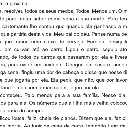
r a próxima.
ia, resolveu todos os seus medos, Todos. Menos um. O 
e para tentar saber como seria a sua morte. Para tenta
A cartomante lhe contou que quando ela ganhasse a m
que partiria desta vida. Meu pai do céu. Pense numa pe
que tomou uma caixa de cerveja. Perdida, desiquilib
u em curvas até ao carro. Ligou o carro, seguiu até
lado, de todos os carros que passaram por ela e tivera
res, para evitar um acidente. Chegou em casa e, sendo s
ega sena, fingiu uma dor de cabeça e disse que nesse di
se que jogaria por ela. Ela pediu que não, que por favor
o faria – mas sem a mãe saber, jogou por ela.
conteceu. Pelo menos para a sua família. Nesse dia
os para ela. Os números que a filha mais velha colocou
lionária de sempre.
ficou louca, feliz, cheia de planos. Dizem que ela, fez c
 da morte. Ao fugir de casa de carro, tentando fugir d