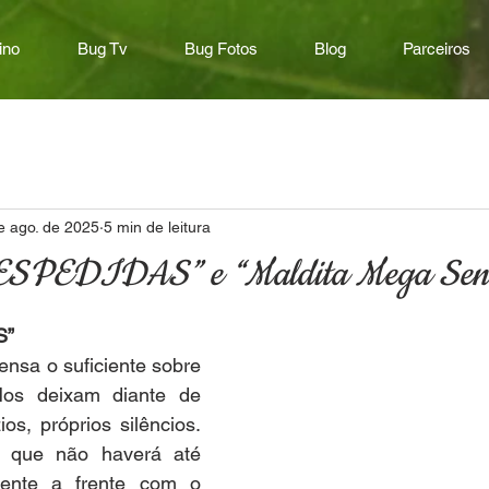
ino
Bug Tv
Bug Fotos
Blog
Parceiros
e ago. de 2025
5 min de leitura
DESPEDIDAS” e “Maldita Mega Sen
S”
 pensa o suficiente sobre 
 Nos deixam diante de 
os, próprios silêncios. 
que não haverá até 
rente a frente com o 