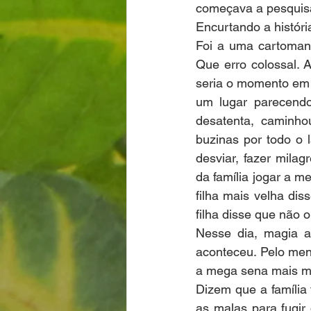
começava a pesquisa
Encurtando a histór
Foi a uma cartomant
Que erro colossal. 
seria o momento em 
um lugar parecendo 
desatenta, caminho
buzinas por todo o 
desviar, fazer milag
da família jogar a m
filha mais velha dis
filha disse que não 
Nesse dia, magia a
aconteceu. Pelo men
a mega sena mais mi
Dizem que a família 
as malas para fugir