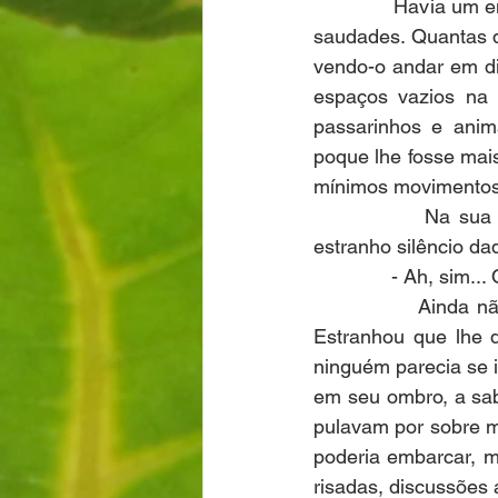
              Havia u
saudades. Quantas de
vendo-o andar em d
espaços vazios na 
passarinhos e anima
poque lhe fosse mais
mínimos movimentos
              Na su
estranho silêncio da
              - Ah, sim
              Ainda 
Estranhou que lhe 
ninguém parecia se 
em seu ombro, a sab
pulavam por sobre m
poderia embarcar, m
risadas, discussões 