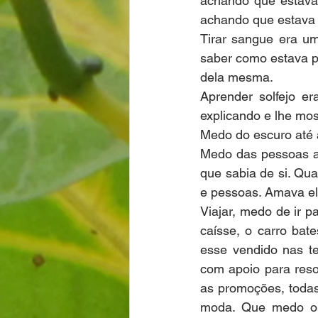
achando que estava
achando que estava 
Tirar sangue era u
saber como estava po
dela mesma.
Aprender solfejo e
explicando e lhe mos
Medo do escuro até 
Medo das pessoas at
que sabia de si. Qu
e pessoas. Amava el
Viajar, medo de ir p
caísse, o carro bate
esse vendido nas te
com apoio para reso
as promoções, todas
moda. Que medo o q