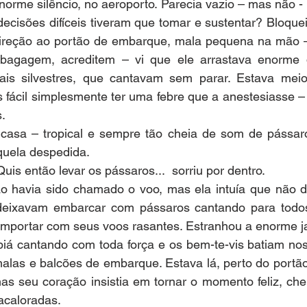
m enorme silêncio, no aeroporto. Parecia vazio – mas não -
cisões difíceis tiveram que tomar e sustentar? Bloqueio
ireção ao portão de embarque, mala pequena na mão –
bagagem, acreditem – vi que ele arrastava enorme q
is silvestres, que cantavam sem parar. Estava meio 
 fácil simplesmente ter uma febre que a anestesiasse –
.
a casa – tropical e sempre tão cheia de som de pássaro
quela despedida.
... Quis então levar os pássaros...  sorriu por dentro.
não havia sido chamado o voo, mas ela intuía que não d
deixavam embarcar com pássaros cantando para todos
importar com seus voos rasantes. Estranhou a enorme ja
iá cantando com toda força e os bem-te-vis batiam nos
alas e balcões de embarque. Estava lá, perto do portão
as seu coração insistia em tornar o momento feliz, che
acaloradas.