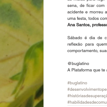
sena, de ficar com 
acidente e morreu 
uma festa, todos co
Ana Santos, professo
Sábado é dia de co
reflexão para quem
comportamento, sua
@buglatino
A Plataforma que te 
#buglatino
#desenvolvimentope
#históriasdesuperaç
#habilidadesdecomu