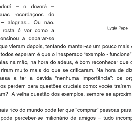
derá – e deverá – 
suas recordações de 
– alegrias... Ou não. 
Lygia Pape
resta é ver como a 
 ensinou a deparar-se 
ue vieram depois, tentando manter-se um pouco mais c
 todos esperam é que o inesperado “exemplo - funcione”
 malas na mão, na hora do adeus, é bom reconhecer que o
 riram muito mais do que se criticaram. Na hora de diz
assa a ter a devida “nenhuma importância”: os orgul
mos perdem para questões cruciais como: vocês traíram 
am?  A velha questão dos exemplos, sempre se aproxima
 mais rico do mundo pode ter que “comprar” pessoas para 
ode perceber-se milionário de amigos – tudo incomp