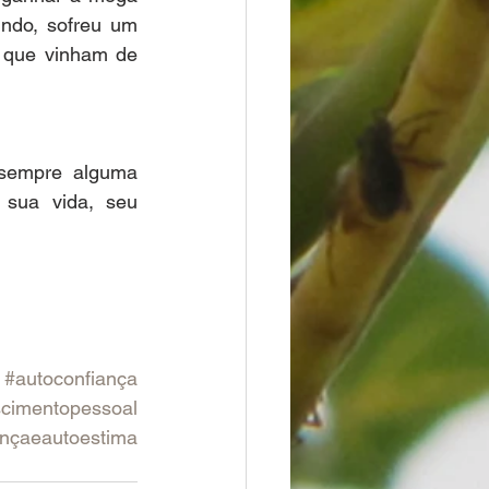
ndo, sofreu um 
que vinham de 
sempre alguma 
 sua vida, seu 
#autoconfiança
scimentopessoal
ançaeautoestima