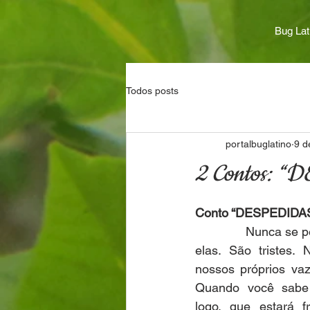
Bug Lat
Todos posts
portalbuglatino
9 d
2 Contos: “
Conto “DESPEDIDA
              Nunca se
elas. São tristes.
nossos próprios vazi
Quando você sabe 
logo, que estará f