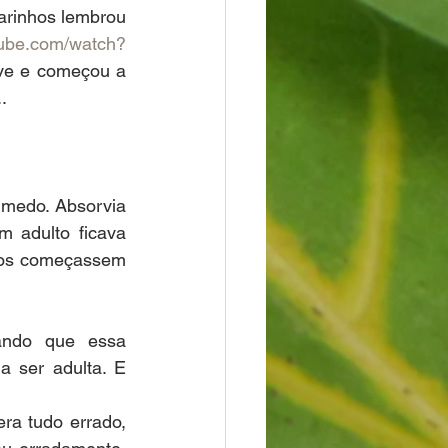
sarinhos lembrou 
tube.com/watch?
eve e começou a 
.
medo. Absorvia 
 adulto ficava 
tos começassem 
ando que essa 
 ser adulta. E 
a tudo errado, 