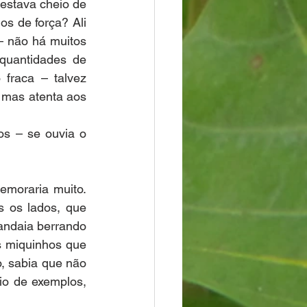
 estava cheio de 
s de força? Ali 
 não há muitos 
uantidades de 
fraca – talvez 
 mas atenta aos 
s – se ouvia o 
emoraria muito. 
 os lados, que 
ndaia berrando 
 miquinhos que 
, sabia que não 
io de exemplos, 