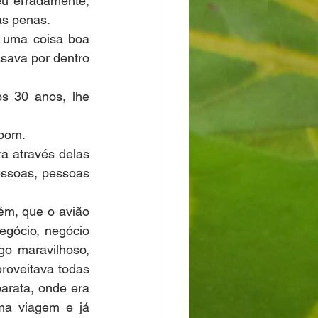
u erradamente, 
as penas.
uma coisa boa 
sava por dentro 
s 30 anos, lhe 
 bom.
 através delas 
ssoas, pessoas 
ém, que o avião 
egócio, negócio 
o maravilhoso, 
roveitava todas 
rata, onde era 
a viagem e já 