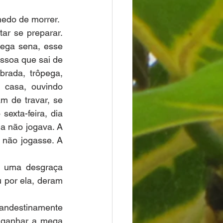
medo de morrer.
r se preparar. 
ega sena, esse 
ssoa que sai de 
rada, trôpega, 
 casa, ouvindo 
m de travar, se 
exta-feira, dia 
a não jogava. A 
 não jogasse. A 
, uma desgraça 
 por ela, deram 
landestinamente 
e ganhar a mega 