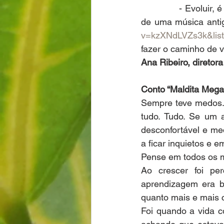
              - Evolui
de uma música antig
v=kzXNdLVZs3k&lis
fazer o caminho de v
Ana Ribeiro, diretor
Conto “Maldita Meg
Sempre teve medos. 
tudo. Tudo. Se um a
desconfortável e me
a ficar inquietos e e
Pense em todos os m
Ao crescer foi pe
aprendizagem era b
quanto mais e mais 
Foi quando a vida c