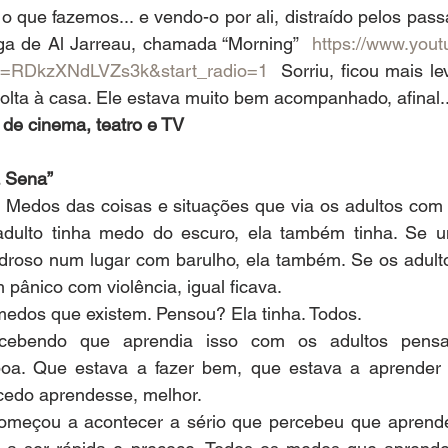
r, é o que fazemos... e vendo-o por ali, distraído pelos pas
a de Al Jarreau, chamada “Morning”  
https://www.you
t=RDkzXNdLVZs3k&start_radio=1
  Sorriu, ficou mais l
olta à casa. Ele estava muito bem acompanhado, afinal..
a de cinema, teatro e TV
a Sena”
Medos das coisas e situações que via os adultos com 
dulto tinha medo do escuro, ela também tinha. Se um
droso num lugar com barulho, ela também. Se os adul
m pânico com violência, igual ficava.
edos que existem. Pensou? Ela tinha. Todos.
rcebendo que aprendia isso com os adultos pens
oa. Que estava a fazer bem, que estava a aprender a
cedo aprendesse, melhor.
omeçou a acontecer a sério que percebeu que aprender