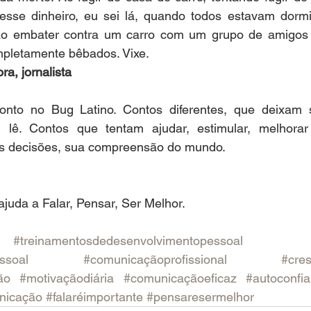
esse dinheiro, eu sei lá, quando todos estavam dormi
ao embater contra um carro com um grupo de amigos 
mpletamente bêbados. Vixe.
ra, jornalista
nto no Bug Latino. Contos diferentes, que deixam 
 lê. Contos que tentam ajudar, estimular, melhorar
s decisões, sua compreensão do mundo.
ajuda a Falar, Pensar, Ser Melhor.
#treinamentosdedesenvolvimentopessoal
ssoal
#comunicaçãoprofissional
#cre
ão
#motivaçãodiária
#comunicaçãoeficaz
#autoconfi
nicação
#falaréimportante
#pensaresermelhor