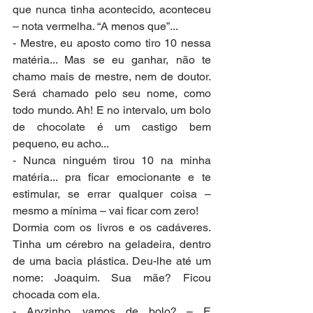
que nunca tinha acontecido, aconteceu 
– nota vermelha. “A menos que”...
- Mestre, eu aposto como tiro 10 nessa 
matéria... Mas se eu ganhar, não te 
chamo mais de mestre, nem de doutor. 
Será chamado pelo seu nome, como 
todo mundo. Ah! E no intervalo, um bolo 
de chocolate é um castigo bem 
pequeno, eu acho...
- Nunca ninguém tirou 10 na minha 
matéria... pra ficar emocionante e te 
estimular, se errar qualquer coisa – 
mesmo a mínima – vai ficar com zero!
Dormia com os livros e os cadáveres. 
Tinha um cérebro na geladeira, dentro 
de uma bacia plástica. Deu-lhe até um 
nome: Joaquim. Sua mãe? Ficou 
chocada com ela. 
- Aryzinho, vamos de bolo? – E 