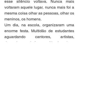
esse silêncio voltava. Nunca mais 
voltaram aquele lugar, nunca mais foi a 
mesma coisa olhar as pessoas, olhar os 
meninos, os homens.
Um dia, na escola, organizaram uma 
enorme festa. Multidão de estudantes 
aguardando cantores, artistas, 
dançarinos, tudo famoso. Alguém grita: 
“- Pessoal, olha que menino lindo é 
esse cantor...venham, venham 
correndo...”
Se existissem drones nessa época, 
veriam uma multidão correndo para 
onde estava o menino e um grupo de 
meninas no sentido contrário, correndo 
também... Nunca ninguém entendeu...
Ana Santos, professora, jornalista