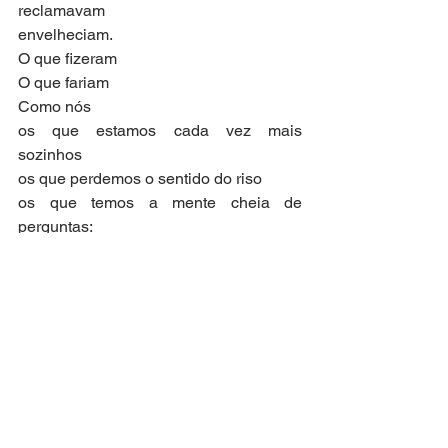
reclamavam
envelheciam.
O que fizeram 
O que fariam
Como nós
os que estamos cada vez mais 
sozinhos
os que perdemos o sentido do riso
os que temos a mente cheia de 
perguntas:
Quem produziu tanto espanto?
Quem fabricou tanta dor?
Quem empobreceu assim a vida?
E no entanto ainda rimos..
A morte alongou seus braços
 cumpre ordens 
com a precisão de máquinas
Os números
os números