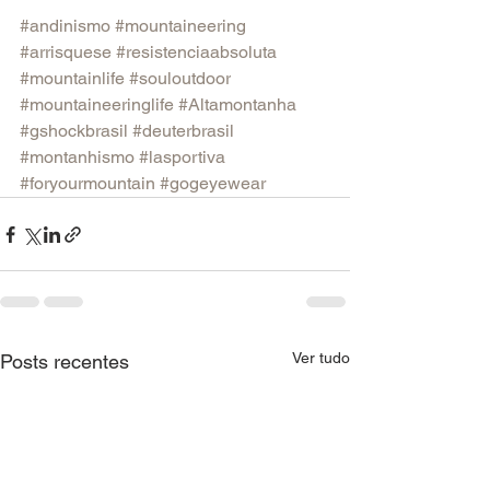
#andinismo
#mountaineering
#arrisquese
#resistenciaabsoluta
#mountainlife
#souloutdoor
#mountaineeringlife
#Altamontanha
#gshockbrasil
#deuterbrasil
#montanhismo
#lasportiva
#foryourmountain
#gogeyewear
Ver tudo
Posts recentes