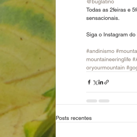
@buglatino
Todas as 2feiras e 5f
sensacionais.
Siga o Instagram do 
#andinismo
#mounta
mountaineeringlife
#
oryourmountain
#go
Posts recentes