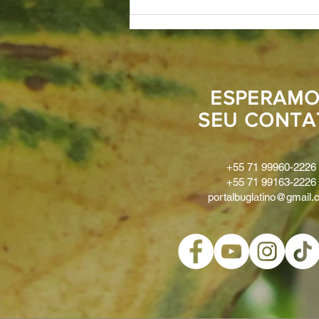
ESPERAMO
SEU CONTA
+55 71 99960-2226
+55 71 99163-2226
portalbuglatino@gmail