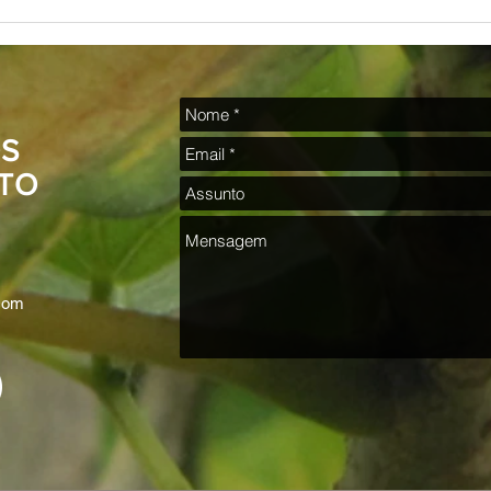
“O INDIVIDUALISMO DOENTIO
QUE NOS ADOECE” e "Ponto de vista"
Bug Sociedade
S
TO
.com