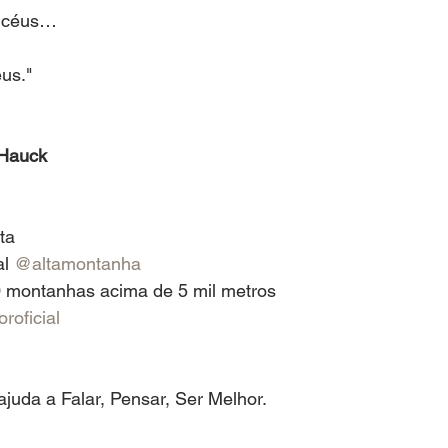
s céus…
us."
 Hauck
ta
l 
@altamontanha
 montanhas acima de 5 mil metros
roficial
ajuda a Falar, Pensar, Ser Melhor.