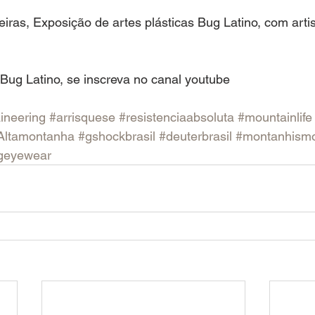
eiras, Exposição de artes plásticas Bug Latino, com artis
Bug Latino, se inscreva no canal youtube
ineering
#arrisquese
#resistenciaabsoluta
#mountainlife
Altamontanha
#gshockbrasil
#deuterbrasil
#montanhism
geyewear