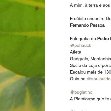
A mim, à terra e ao
E súbito encontro De
Fernando Pessoa
Fotografia de 
Pedro
@pehauck
Atleta
Geógrafo, Montanhis
Sócio da Loja e porta
Escalou mais de 130
Guia na 
@souloutdoo
@buglatino
A Plataforma que te 