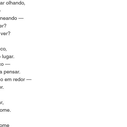
ar olhando,
 
aneando —
er?
 ver?
co,
 lugar.
oco —
a pensar.
do em redor —
r.
r,
some.
nome