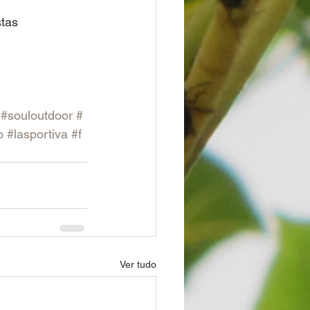
tas 
#souloutdoor
#
o
#lasportiva
#f
Ver tudo