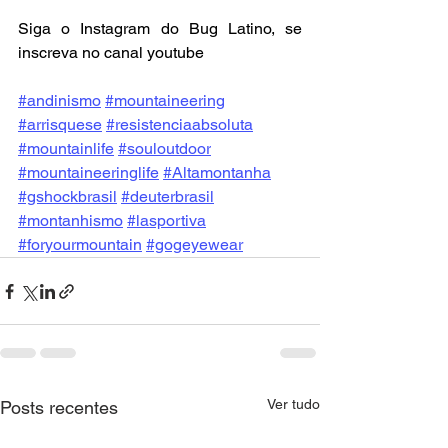
Siga o Instagram do Bug Latino, se 
inscreva no canal youtube
#andinismo
#mountaineering
#arrisquese
#resistenciaabsoluta
#mountainlife
#souloutdoor
#mountaineeringlife
#Altamontanha
#gshockbrasil
#deuterbrasil
#montanhismo
#lasportiva
#foryourmountain
#gogeyewear
Ver tudo
Posts recentes