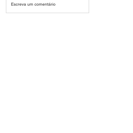
Escreva um comentário
ESPERAMOS SEU
CONTATO
+55 71 99960-2226
+55 71 99163-2226
portalbuglatino@gmail.com