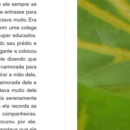
 ele sempre se 
e entrasse para 
iava muito. Era 
com uma colega 
uper educados. 
do seu prédio e 
gante e colocou 
e dizendo que 
 namorada para 
rar a mão dele, 
amorada dele e 
ava muito dele 
is serenamente 
 ela recorda as 
 companheiras. 
curou por ele. 
gostava que ele 