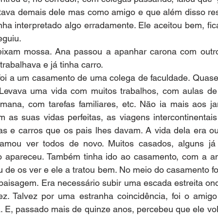
ava demais dele mas como amigo e que além disso res
nha interpretado algo erradamente. Ele aceitou bem, fi
eguiu.
eixam mossa. Ana passou a apanhar carona com outro
trabalhava e já tinha carro. 
oi a um casamento de uma colega de faculdade. Quase t
 Levava uma vida com muitos trabalhos, com aulas de
mana, com tarefas familiares, etc. Não ia mais aos jan
 as suas vidas perfeitas, as viagens intercontinentais
s e carros que os pais lhes davam. A vida dela era out
amou ver todos de novo. Muitos casados, alguns já 
o apareceu. Também tinha ido ao casamento, com a an
u de os ver e ele a tratou bem. No meio do casamento f
a paisagem. Era necessário subir uma escada estreita o
z. Talvez por uma estranha coincidência, foi o amigo 
. E, passado mais de quinze anos, percebeu que ele vol