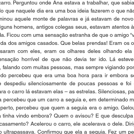
arro. Perguntou onde Ana estava a trabalhar, que sabia
do que naquele dia era uma boa ideia fazerem o que não
rminou aquele monte de palavras e já estavam de novo j
guns homens, antigos colegas seus, estavam atentos à s
da. Ficou com uma sensação estranha de que o amigo “vo
uda dos amigos casados. Que belas prendas! Eram os ol
saram com eles, eram os olhares deles olhando ela –
nsação horrível de que não devia ter ido. Lá estev
, falando com muitas pessoas, mas sempre vigiando por
ndo percebeu que era uma boa hora para ir embora s
se despediu silenciosamente de poucas pessoas e foi
a o carro lá estavam elas – as estrelas. Silenciosas, pa
a percebeu que um carro a seguia e, em determinado 
 perto, percebeu que quem a seguia era o amigo. Gelo
tinha vindo embora? Quem o avisou? E que desculpa e
casamento? Acelerou o carro, ele acelerava o dele. Diri
 ultrapassava. Confirmou que ela a seguia. Fez um perc