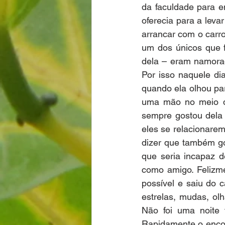
da faculdade para e
oferecia para a leva
arrancar com o carro
um dos únicos que f
dela – eram namora
Por isso naquele dia
quando ela olhou par
uma mão no meio da
sempre gostou dela 
eles se relacionarem
dizer que também g
que seria incapaz d
como amigo. Felizme
possível e saiu do 
estrelas, mudas, ol
Não foi uma noite 
Rapidamente o encon