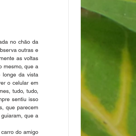
ada no chão da 
serva outras e 
mente as voltas 
so mesmo, que a 
longe da vista 
r o celular em 
s, tudo, tudo, 
re sentiu isso 
s, que parecem 
guiaram, que a 
 carro do amigo 