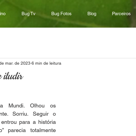
ino
Bug Tv
Bug Fotos
Blog
Parceiros
de mar. de 2023
6 min de leitura
 iludir
a Mundi. Olhou os 
ente. Sorriu. Seguir o 
ntrou para a história 
o” parecia totalmente 