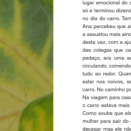
lugar emocional do c
só e terminou dizen
no dia do carro. Te
Ana percebeu que al
a assustou mais ain
desta vez, com a aj
das colegas que ca
pedaço, era uma se
circulando, comendo
tudo ao redor. Qua
estar nos noivos, 
carro. No caminho par
Na viagem para cas
o carro estava mais
Como soube que ela 
mulher para sair do 
devagar mas ele não