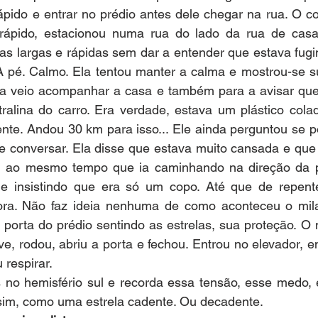
ápido e entrar no prédio antes dele chegar na rua. O co
rápido, estacionou numa rua do lado da rua de casa,
s largas e rápidas sem dar a entender que estava fugin
 A pé. Calmo. Ela tentou manter a calma e mostrou-se s
e a veio acompanhar a casa e também para a avisar que 
ralina do carro. Era verdade, estava um plástico colad
ente. Andou 30 km para isso... Ele ainda perguntou se po
e conversar. Ela disse que estava muito cansada e que 
, ao mesmo tempo que ia caminhando na direção da po
 insistindo que era só um copo. Até que de repente
ora. Não faz ideia nenhuma de como aconteceu o mila
 porta do prédio sentindo as estrelas, sua proteção. O 
e, rodou, abriu a porta e fechou. Entrou no elevador, e
respirar. 
 no hemisfério sul e recorda essa tensão, esse medo, e
im, como uma estrela cadente. Ou decadente.