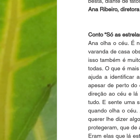
besta, diante de fat
Ana Ribeiro, diretor
Conto “Só as estrel
Ana olha o céu. É n
varanda de casa obs
isso também é muito 
todas. O que é mais 
ajuda a identificar
apesar de perto do 
direção ao céu e lá
tudo. E sente uma s
quando olha o céu. 
querer lhe dizer al
protegeram, que de 
Eram elas que lá es