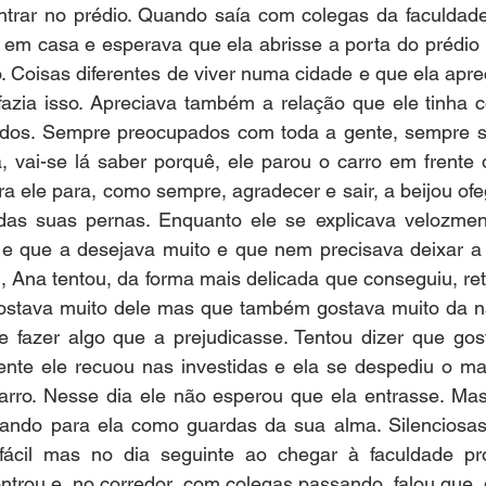
ntrar no prédio. Quando saía com colegas da faculdade
r em casa e esperava que ela abrisse a porta do prédio 
. Coisas diferentes de viver numa cidade e que ela aprec
azia isso. Apreciava também a relação que ele tinha 
dos. Sempre preocupados com toda a gente, sempre s
, vai-se lá saber porquê, ele parou o carro em frente 
a ele para, como sempre, agradecer e sair, a beijou ofe
s suas pernas. Enquanto ele se explicava velozment
e que a desejava muito e que nem precisava deixar a
, Ana tentou, da forma mais delicada que conseguiu, reti
ostava muito dele mas que também gostava muito da n
e fazer algo que a prejudicasse. Tentou dizer que gost
nte ele recuou nas investidas e ela se despediu o ma
carro. Nesse dia ele não esperou que ela entrasse. Mas
hando para ela como guardas da sua alma. Silenciosas
fácil mas no dia seguinte ao chegar à faculdade pro
trou e, no corredor, com colegas passando, falou que  