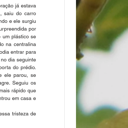
ração já estava 
 saiu do carro 
do e ele surgiu 
urpreendida por 
um plástico se 
o na centralina 
dia entrar para 
no dia seguinte 
rta do prédio. 
 ele parou, se 
gre. Seguiu os 
mais rápido que 
ntrou em casa e 
ssa tristeza de 