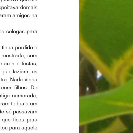
peitava demais 
caram amigos na 
s colegas para 
inha perdido o 
 mestrado, com 
tares e festas, 
 que faziam, os 
ra. Nada vinha 
com filhos. De 
tiga namorada, 
oram todos a um 
nde só passavam 
que ficou para 
tou para aquele 