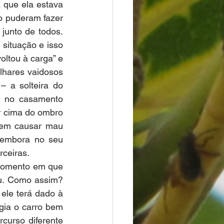
 que ela estava 
 puderam fazer 
unto de todos. 
ituação e isso 
ltou à carga” e 
hares vaidosos 
 a solteira do 
e no casamento 
 cima do ombro 
em causar mau 
 embora no seu 
rceiras. 
momento em que 
u. Como assim? 
le terá dado à 
gia o carro bem 
urso diferente 