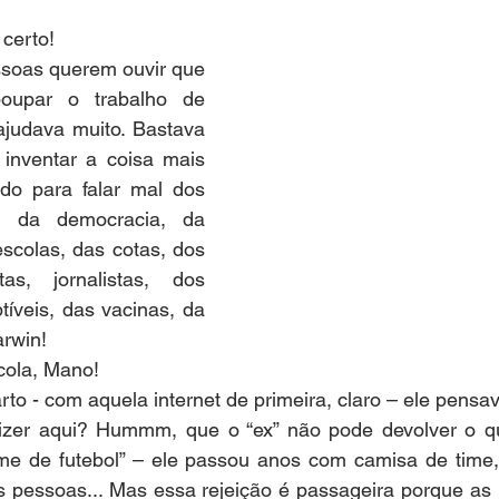
 certo!
ssoas querem ouvir que 
oupar o trabalho de 
judava muito. Bastava 
 inventar a coisa mais 
do para falar mal dos 
, da democracia, da 
scolas, das cotas, dos 
tas, jornalistas, dos 
tíveis, das vacinas, da 
arwin!
 cola, Mano! 
to - com aquela internet de primeira, claro – ele pensav
zer aqui? Hummm, que o “ex” não pode devolver o qu
ime de futebol” – ele passou anos com camisa de time, 
 pessoas... Mas essa rejeição é passageira porque as