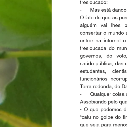
tresloucado:
-      Mas está dando
O fato de que as pe
alguém vai lhes p
consertar o mundo a
entrar na internet e
tresloucada do mun
governos, do voto
saúde pública, das e
estudantes, cientis
funcionários incorrup
Terra redonda, de D
-      Qualquer coisa
Assobiando pelo quar
- O que podemos di
“caiu no golpe do t
que seja para menos