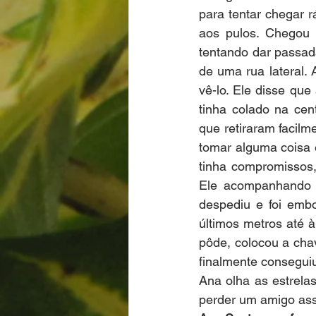
para tentar chegar r
aos pulos. Chegou 
tentando dar passada
de uma rua lateral.
vê-lo. Ele disse qu
tinha colado na cent
que retiraram facilm
tomar alguma coisa 
tinha compromissos
Ele acompanhando e
despediu e foi emb
últimos metros até à
pôde, colocou a chav
finalmente conseguiu 
Ana olha as estrelas
perder um amigo ass