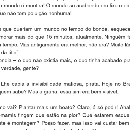
do mundo é mentira! O mundo se acabando em lixo e em 
que não tem poluição nenhuma!
hos que queriam um mundo no tempo do bonde, esquece
orar mais do que 15 minutos, atualmente. Ninguém fa
 tempo. Mas antigamente era melhor, não era? Muito fác
a titia”. 
vendia – o que não existia mais, o que tinha acabado p
 verdade, gente?
Lhe cabia a invisibilidade mafiosa, pirata. Hoje no Br
 quem sabe? Mas a grana, essa sim era bem visível. 
omo vai? Plantar mais um boato? Claro, é só pedir! Aha
omamis fingem que estão na pior? Que estarem esquel
te é montagem? Posso fazer, mas isso vai custar bem c