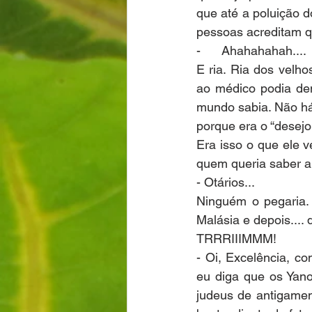
que até a poluição 
pessoas acreditam 
-      Ahahahahah....
E ria. Ria dos vel
ao médico podia dem
mundo sabia. Não há
porque era o “desejo d
Era isso o que ele 
quem queria saber a
- Otários... 
Ninguém o pegaria. 
Malásia e depois....
TRRRIIIMMM!
- Oi, Excelência, c
eu diga que os Yan
judeus de antigamen