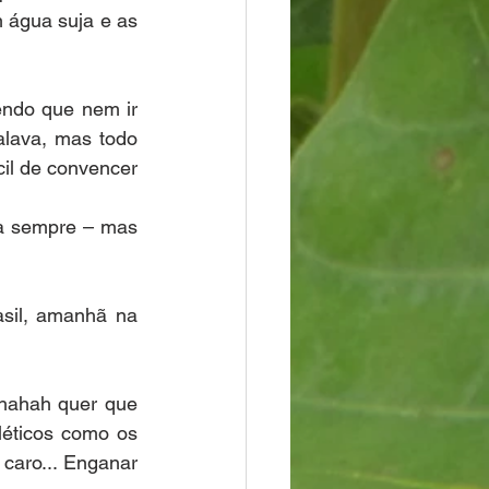
água suja e as 
ndo que nem ir 
lava, mas todo 
il de convencer 
ra sempre – mas 
asil, amanhã na 
hahah quer que 
éticos como os 
aro... Enganar 