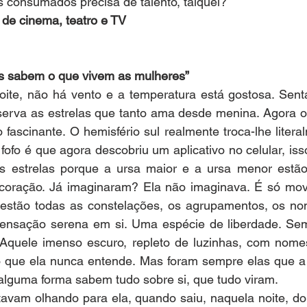
os consumados precisa de talento, talquei?
a de cinema, teatro e TV
as sabem o que vivem as mulheres”
oite, não há vento e a temperatura está gostosa. Sent
erva as estrelas que tanto ama desde menina. Agora ob
fascinante. O hemisfério sul realmente troca-lhe literal
fofo é que agora descobriu um aplicativo no celular, is
 as estrelas porque a ursa maior e a ursa menor estão 
coração. Já imaginaram? Ela não imaginava. É só move
 estão todas as constelações, os agrupamentos, os nome
ensação serena em si. Uma espécie de liberdade. Semp
Aquele imenso escuro, repleto de luzinhas, com nome
go que ela nunca entende. Mas foram sempre elas que a 
alguma forma sabem tudo sobre si, que tudo viram. 
tavam olhando para ela, quando saiu, naquela noite, do