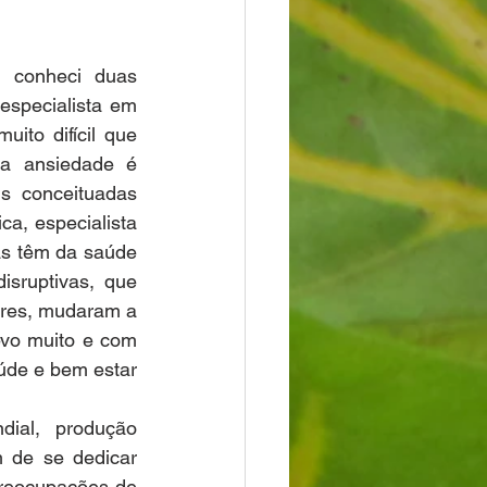
conheci duas 
especialista em 
to difícil que 
a ansiedade é 
s conceituadas 
a, especialista 
s têm da saúde 
sruptivas, que 
res, mudaram a 
vo muito e com 
úde e bem estar 
ial, produção 
m de se dedicar 
preocupações de 