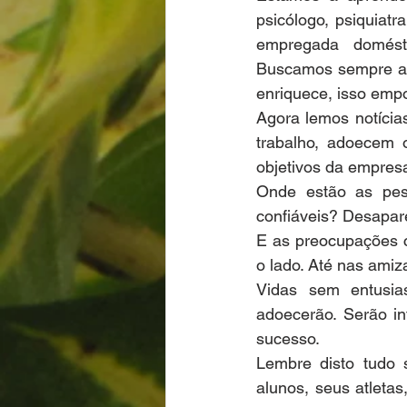
psicólogo, psiquiatr
empregada doméstica
Buscamos sempre alg
enriquece, isso emp
Agora lemos notícia
trabalho, adoecem o
objetivos da empres
Onde estão as pess
confiáveis? Desapar
E as preocupações c
o lado. Até nas ami
Vidas sem entusia
adoecerão. Serão inf
sucesso.
Lembre disto tudo s
alunos, seus atleta