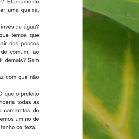
? Eternamente 
er uma queixa, 
 invés de água? 
que temos que 
air dos poucos 
 do comum, ao 
dir demais? Sem 
az com que não 
que o prefeito 
deria todas as 
s camarotes de 
temos um rio de 
 tenho certeza.