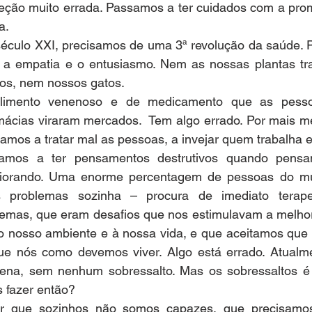
ção muito errada. Passamos a ter cuidados com a pro
a.
século XXI, precisamos de uma 3ª revolução da saúde. 
a empatia e o entusiasmo. Nem as nossas plantas tra
s, nem nossos gatos.   
limento venenoso e de medicamento que as pesso
armácias viraram mercados.  Tem algo errado. Por mais 
amos a tratar mal as pessoas, a invejar quem trabalha 
uamos a ter pensamentos destrutivos quando pens
piorando. Uma enorme percentagem de pessoas do mu
 problemas sozinha – procura de imediato terapeut
blemas, que eram desafios que nos estimulavam a melhor
 nosso ambiente e à nossa vida, e que aceitamos que o
 nós como devemos viver. Algo está errado. Atualmen
rena, sem nenhum sobressalto. Mas os sobressaltos é
 fazer então?
r que sozinhos não somos capazes, que precisamos 