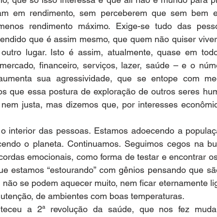
sam em rendimento, sem perceberem que sem bem est
 menos rendimento máximo. Exige-se tudo das pess
ntendido que é assim mesmo, que quem não quiser viver 
a outro lugar. Isto é assim, atualmente, quase em todo
mercado, financeiro, serviços, lazer, saúde – e o núm
aumenta sua agressividade, que se entope com med
 que essa postura de exploração de outros seres hum
 nem justa, mas dizemos que, por interesses econômic
o interior das pessoas. Estamos adoecendo a populaçã
cendo o planeta. Continuamos. Seguimos cegos na bus
cordas emocionais, como forma de testar e encontrar os
ue estamos “estourando” com gênios pensando que são
ão se podem aquecer muito, nem ficar eternamente lig
utenção, de ambientes com boas temperaturas.
teceu a 2ª revolução da saúde, que nos fez mudar