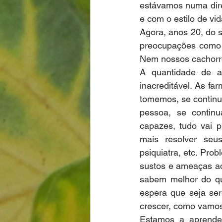
estávamos numa dire
e com o estilo de vid
Agora, anos 20, do 
preocupações como 
Nem nossos cachorro
A quantidade de a
inacreditável. As f
tomemos, se continu
pessoa, se contin
capazes, tudo vai 
mais resolver seus
psiquiatra, etc. Pro
sustos e ameaças ao
sabem melhor do que
espera que seja se
crescer, como vamos
Estamos a aprende