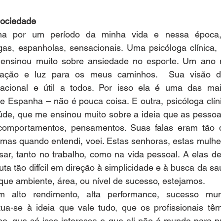
ociedade
a por um período da minha vida e nessa época, 
gas, espanholas, sensacionais. Uma psicóloga clínica, 
nsinou muito sobre ansiedade no esporte. Um ano mui
rmação e luz para os meus caminhos.  Sua visão d
acional e útil a todos. Por isso ela é uma das mai
de Espanha – não é pouca coisa. E outra, psicóloga clínic
úde, que me ensinou muito sobre a ideia que as pessoa
comportamentos, pensamentos. Suas falas eram tão di
 mas quando entendi, voei. Estas senhoras, estas mulhe
ar, tanto no trabalho, como na vida pessoal. A elas de
uta tão difícil em direção à simplicidade e à busca da sa
que ambiente, área, ou nível de sucesso, estejamos.
 alto rendimento, alta performance, sucesso mund
itua-se à ideia que vale tudo, que os profissionais tê
lho, que só isso interessa e que ali não é mundo para 