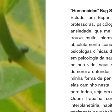
“Humanoides” Bug S
Estudei em Espanh
professoras, psicólo
ansiedade, que me e
trouxe muita info
absolutamente sens
psicólogas clínicas 
em psicologia da sa
na sua vida, seus 
demorei a entender,
minha forma de pens
elas caminho nesta l
para todos, seja em 
Quem trabalha com
interplanetária, hab
totalmente ao traba