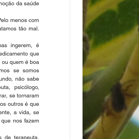
moção da saúde 
Pelo menos com 
tamos tão mal. 
as ingerem, é 
medicamento que 
e ou quem é boa 
amos se somos 
ndo, não sabe 
a, psicólogo, 
ar, se tornaram 
s outros é que 
te, a vida, se 
 que nos fazem 
de terapeuta, 