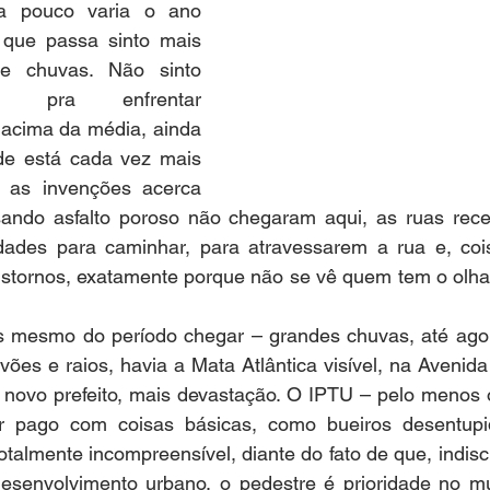
a pouco varia o ano 
 que passa sinto mais 
 chuvas. Não sinto 
a pra enfrentar 
acima da média, ainda 
de está cada vez mais 
 as invenções acerca 
ando asfalto poroso não chegaram aqui, as ruas rec
dades para caminhar, para atravessarem a rua e, cois
stornos, exatamente porque não se vê quem tem o olhar 
s mesmo do período chegar – grandes chuvas, até agor
vões e raios, havia a Mata Atlântica visível, na Avenida
 novo prefeito, mais devastação. O IPTU – pelo menos 
or pago com coisas básicas, como bueiros desentup
otalmente incompreensível, diante do fato de que, indisc
esenvolvimento urbano, o pedestre é prioridade no mun