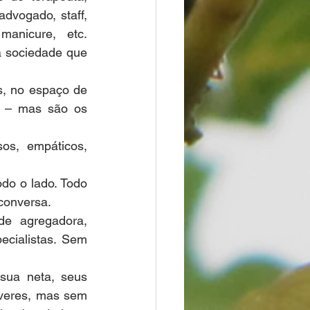
dvogado, staff, 
manicure, etc. 
 sociedade que 
s, no espaço de 
s – mas são os 
s, empáticos, 
o o lado. Todo 
conversa.
e agregadora, 
ecialistas. Sem 
sua neta, seus 
veres, mas sem 