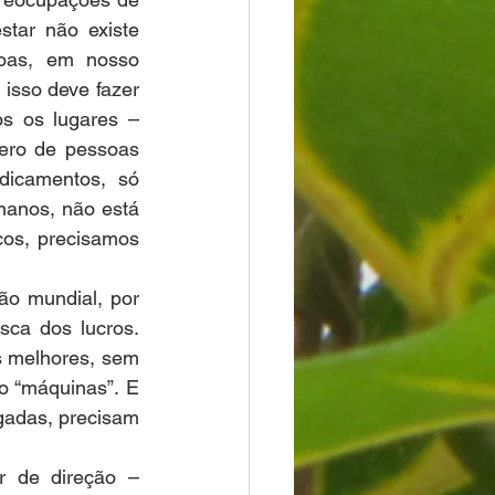
ar não existe 
oas, em nosso 
isso deve fazer 
s os lugares – 
ero de pessoas 
icamentos, só 
anos, não está 
os, precisamos 
o mundial, por 
ca dos lucros. 
 melhores, sem 
 “máquinas”. E 
adas, precisam 
 de direção – 