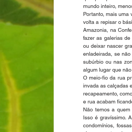
mundo inteiro, meno
Portanto, mais uma 
volta a repisar o bá
Amazonia, na Confer
fazer as galerias de
ou deixar nascer gr
enladeirada, se não
subúrbio ou nas zon
algum lugar que não 
O meio-fio da rua p
invada as calçadas e
recapeamento, como 
e rua acabam ficand
Não temos a quem so
Isso é gravíssimo. 
condomínios, fossas