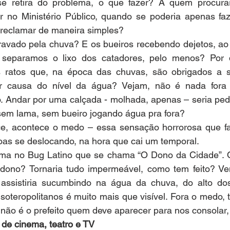
e retira do problema, o que fazer? A quem procurar
r no Ministério Público, quando se poderia apenas faz
 reclamar de maneira simples?
gravado pela chuva? E os bueiros recebendo dejetos, ao
 separamos o lixo dos catadores, pelo menos? Por 
s ratos que, na época das chuvas, são obrigados a s
or causa do nível da água? Vejam, não é nada fora
mo. Andar por uma calçada - molhada, apenas – seria pe
 sem lama, sem bueiro jogando água pra fora?
ce, acontece o medo – essa sensação horrorosa que f
as se deslocando, na hora que cai um temporal.
a no Bug Latino que se chama “O Dono da Cidade”. O 
o dono? Tornaria tudo impermeável, como tem feito? Ven
assistiria sucumbindo na água da chuva, do alto do
soteropolitanos é muito mais que visível. Fora o medo, 
não é o prefeito quem deve aparecer para nos consolar,
a de cinema, teatro e TV