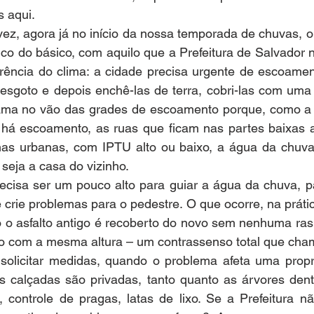
s aqui.
vez, agora já no início da nossa temporada de chuvas, 
sico do básico, com aquilo que a Prefeitura de Salvador n
ência do clima: a cidade precisa urgente de escoament
 esgoto e depois enchê-las de terra, cobri-las com uma 
ama no vão das grades de escoamento porque, como a ci
 há escoamento, as ruas que ficam nas partes baixas a
as urbanas, com IPTU alto ou baixo, a água da chuva p
seja a casa do vizinho.
recisa ser um pouco alto para guiar a água da chuva, p
 crie problemas para o pedestre. O que ocorre, na prátic
o asfalto antigo é recoberto do novo sem nenhuma ras
o com a mesma altura – um contrassenso total que cha
licitar medidas, quando o problema afeta uma propri
As calçadas são privadas, tanto quanto as árvores dent
, controle de pragas, latas de lixo. Se a Prefeitura n