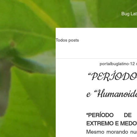
Bug Lat
Todos posts
portalbuglatino
12 
“PERÍODO 
e “Humanoide
“PERÍODO DE 
EXTREMO E MEDO” 
Mesmo morando num