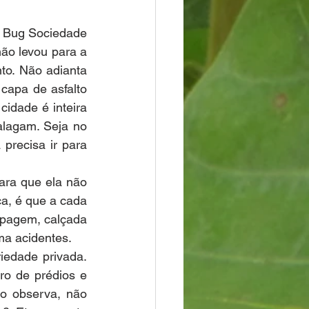
o Bug Sociedade 
ão levou para a 
o. Não adianta 
capa de asfalto 
dade é inteira 
lagam. Seja no 
recisa ir para 
ara que ela não 
a, é que a cada 
pagem, calçada 
ma acidentes.
edade privada. 
ro de prédios e 
ão observa, não 