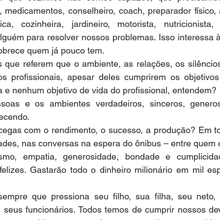
a, medicamentos, conselheiro, coach, preparador físico, a
, cozinheira, jardineiro, motorista, nutricionista, 
uém para resolver nossos problemas. Isso interessa à
obrece quem já pouco tem.
s que referem que o ambiente, as relações, os silêncio
s profissionais, apesar deles cumprirem os objetivo
a e nenhum objetivo de vida do profissional, entendem?
oas e os ambientes verdadeiros, sinceros, generoso
ecendo.
egas com o rendimento, o sucesso, a produção? Em tod
zades, nas conversas na espera do ônibus – entre quem 
smo, empatia, generosidade, bondade e cumplicidad
elizes. Gastarão todo o dinheiro milionário em mil esp
empre que pressiona seu filho, sua filha, seu neto, 
s, seus funcionários. Todos temos de cumprir nossos de