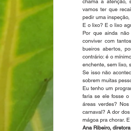
chama a atenção, s
vamos ter que recai
pedir uma inspeção,
E o lixo? E o lixo a
Por que ainda não
conviver com tanto
bueiros abertos, p
contrário: é o míni
enchente, sem lixo,
Se isso não aconte
sobrem muitas pesso
Eu tenho um program
faria se ele fosse 
áreas verdes? Nos 
carnaval? A dor dos 
mágoa pra chorar. E 
Ana Ribeiro, diretor