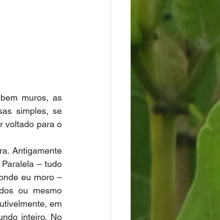
ebem muros, as 
as simples, se 
voltado para o 
a. Antigamente 
 Paralela – tudo 
onde eu moro – 
idos ou mesmo 
utivelmente, em 
do inteiro. No 