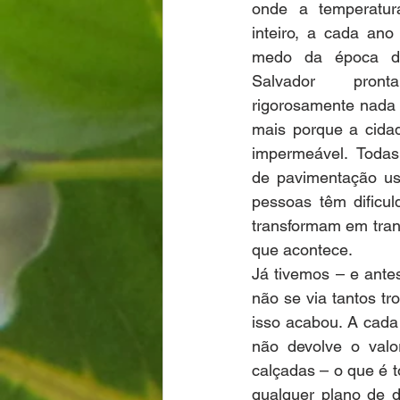
onde a temperatur
inteiro, a cada ano
medo da época de
Salvador pront
rigorosamente nada 
mais porque a cida
impermeável. Todas
de pavimentação us
pessoas têm dificul
transformam em tran
que acontece.
Já tivemos – e ante
não se via tantos tro
isso acabou. A cada
não devolve o val
calçadas – o que é t
qualquer plano de d