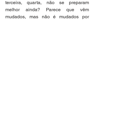
terceira, quarta, não se preparam 
melhor ainda? Parece que vêm 
mudados, mas não é mudados por 
dentro, é mudados por fora – mentem 
melhor, conseguem mais aliados, 
conhecem melhor os esquemas, trazem 
roupas mais caras, dentes novos, 
cabelos pintados, caras renovadas. O 
que continua igual, ou pior, são os 
discursos, a forma como leem, as 
promessas, as parcas preocupações 
com a população, as publicidades, as 
entrevistas, os debates. É confrangedor 
ouvir os momentos de campanha 
política na rádio ou na televisão – seja 
qual for o partido ou o lado político.
Quem não muda verdadeiramente na 
sua essência, não muda, e se não 
muda, não controla seus ciclos de vida. 