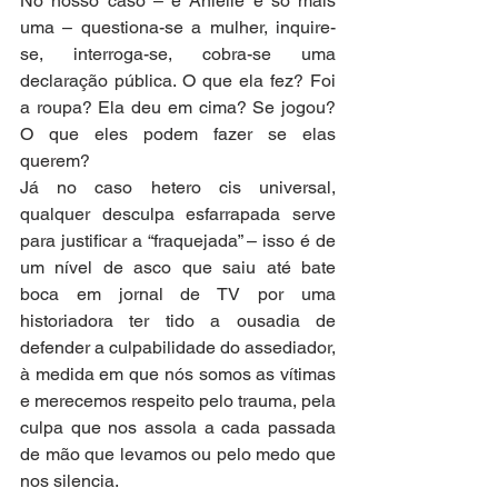
No nosso caso – e Anielle é só mais 
uma – questiona-se a mulher, inquire-
se, interroga-se, cobra-se uma 
declaração pública. O que ela fez? Foi 
a roupa? Ela deu em cima? Se jogou? 
O que eles podem fazer se elas 
querem?
Já no caso hetero cis universal, 
qualquer desculpa esfarrapada serve 
para justificar a “fraquejada” – isso é de 
um nível de asco que saiu até bate 
boca em jornal de TV por uma 
historiadora ter tido a ousadia de 
defender a culpabilidade do assediador, 
à medida em que nós somos as vítimas 
e merecemos respeito pelo trauma, pela 
culpa que nos assola a cada passada 
de mão que levamos ou pelo medo que 
nos silencia.