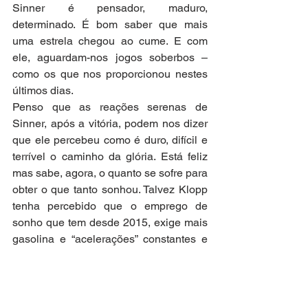
Sinner é pensador, maduro, 
determinado. É bom saber que mais 
uma estrela chegou ao cume. E com 
ele, aguardam-nos jogos soberbos – 
como os que nos proporcionou nestes 
últimos dias.
Penso que as reações serenas de 
Sinner, após a vitória, podem nos dizer 
que ele percebeu como é duro, difícil e 
terrível o caminho da glória. Está feliz 
mas sabe, agora, o quanto se sofre para 
obter o que tanto sonhou. Talvez Klopp 
tenha percebido que o emprego de 
sonho que tem desde 2015, exige mais 
gasolina e “acelerações” constantes e 
muito mais elevadas do que ele deseja 
para sempre na sua vida. Xavi é 
também surpreendente ao dizer o que 
diz da casa onde foi tão feliz e deu 