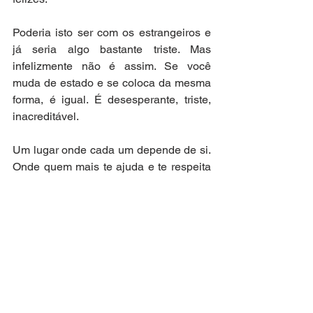
Poderia isto ser com os estrangeiros e 
já seria algo bastante triste. Mas 
infelizmente não é assim. Se você 
muda de estado e se coloca da mesma 
forma, é igual. É desesperante, triste, 
inacreditável. 
Um lugar onde cada um depende de si. 
Onde quem mais te ajuda e te respeita 
são estranhos ou anjos. Onde se 
prefere não melhorar o conhecimento, 
não partilhar nada, esconder as 
dificuldades, para manter o poder, o 
lugar, o “tacho”. Meu querido Brasil, 
como és capaz de ferir e chutar quem te 
ama? De não prever o teu povo nem o 
futuro? Onde está o abraço a uma 