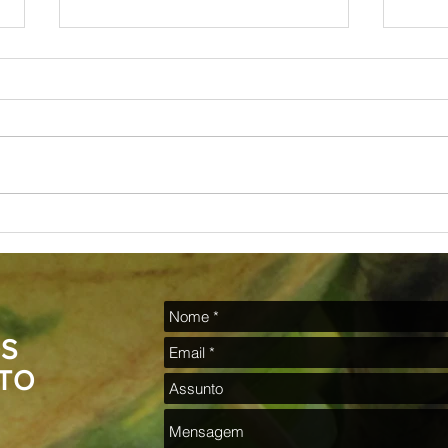
A Arte de Moacyr Motta
Poesia
S
TO