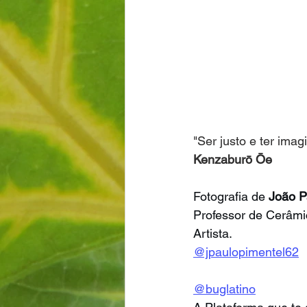
"Ser justo e ter ima
Kenzaburō Ōe
Fotografia de 
João P
Professor de Cerâmi
Artista.
@jpaulopimentel62
@buglatino