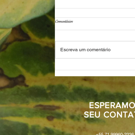
Comentários
Escreva um comentário
3 Contos: “TEU PAI VAI SABER!” e
"Rosas e Roseiras" e “Até as andorinhas
sabiam do contrabando da Vó Mina"
ESPERAMO
SEU CONTA
+55 71 99960-2226