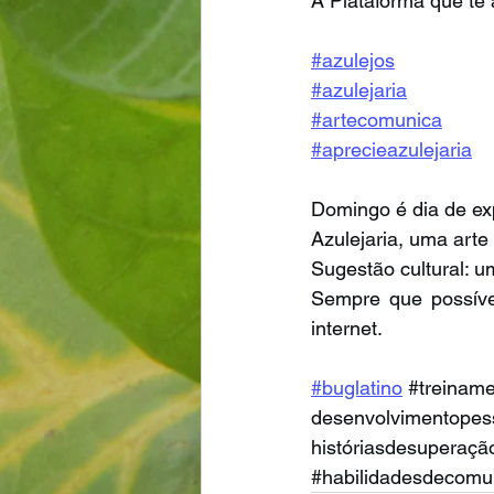
A Plataforma que te 
#azulejos
#azulejaria
#artecomunica
#aprecieazulejaria
Domingo é dia de exp
Azulejaria, uma arte
Sugestão cultural: u
Sempre que possível
internet.
#buglatino
#treinam
desenvolvimentopes
históriasdesuperaçã
#habilidadesdecomu