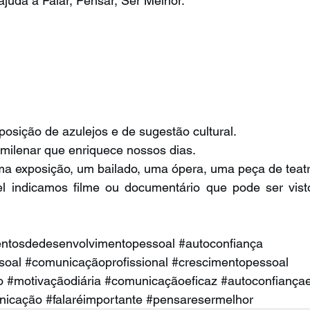
ajuda a Falar, Pensar, Ser Melhor.
osição de azulejos e de sugestão cultural.
 milenar que enriquece nossos dias.
ma exposição, um bailado, uma ópera, uma peça de teatr
 indicamos filme ou documentário que pode ser visto
entosdedesenvolvimentopessoal
#autoconfiança
soal 
#comunicaçãoprofissional
#crescimentopessoal
o 
#motivaçãodiária
#comunicaçãoeficaz
#autoconfiança
nicação
#falaréimportante
#pensaresermelhor