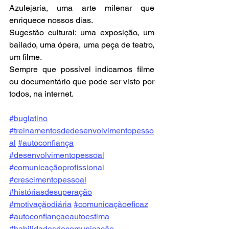
Azulejaria, uma arte milenar que 
enriquece nossos dias.
Sugestão cultural: uma exposição, um 
bailado, uma ópera, uma peça de teatro, 
um filme.
Sempre que possível indicamos filme 
ou documentário que pode ser visto por 
todos, na internet.
#buglatino
#treinamentosdedesenvolvimentopesso
al
#autoconfiança
#desenvolvimentopessoal
#comunicaçãoprofissional
#crescimentopessoal
#históriasdesuperação
#motivaçãodiária
#comunicaçãoeficaz
#autoconfiançaeautoestima
#habilidadesdecomunicação