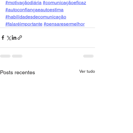
#motivaçãodiária
#comunicaçãoeficaz
#autoconfiançaeautoestima
#habilidadesdecomunicação
#falaréimportante
#pensaresermelhor
Ver tudo
Posts recentes